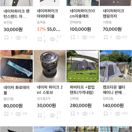
m
m
m
m
크
크
크
크
크
크
크
크
팔
팔
팔
팔
랜
랜
야
야
1
야
1
캠
네이처하이크
네이처하이크10
네이처하이크
네이처하이크 랜
아
아
아
아
턴
턴
외
외
0
외
0
핑
야외테이블
cm자충매트
캠핑의자
턴스탠드 아이언
요
요
요
요
스
스
테
테
c
테
c
의
행어
송죽동
면목본동
서현동
부전동
탠
탠
이
이
m
이
m
자
37%
55,000
100,000원
70,000원
30,000원
드
드
블
블
자
블
자
원
1
3.2
2
2.6k
0
651
아
2
1.1k
아
충
충
8
k
이
이
매
매
언
언
트
트
네
네
네
네
하
하
캠
행
행
이
이
이
이
비
비
프
어
어
처
처
처
처
타
타
타
화
화
하
화
프
프
운
로
로
이
로
+팝
+팝
쉘
테
테
크
테
업
업
터
이
이
2
이
텐
텐
제
네이처 하이크 2
하비타프 +팝업
캠프타운 쉘터
네이처 화로테이
블
블
i
블
트
트
미
in1 스토브
텐트(가격내림)
제미니 판매합
블
n
(가
(가
니
니다.동계 장박
성수동2가
산하동
장위3동
발산1동
1
격
격
판
시 창고 쉘터
30,000원
280,000원
140,000원
80,000원
스
내
내
매
1
2.7
8
1.3k
2
459
3
319
토
림)
림)
합
7
k
브
니
다.
D
D
텐
베
베
동