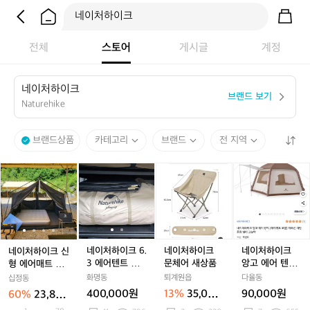
전체
스토어
게시글
계정
네
이
처
하
이
크
브랜드 보기
Naturehike
브랜드상품
카테고리
브랜드
전 지역
네
네
네
네
네
네
네
네
네
이
이
이
이
이
이
이
이
이
처
처
처
처
처
처
처
처
처
하
하
하
하
하
하
하
하
하
이
이
이
이
이
이
이
이
이
크
크
크
크
크
크
크
크
크
신
신
6.
신
6.
문
신
문
앙
네이처하이크 6.
네이처하이크
네이처하이크
네이처하이크 신
형
형
3
형
3
체
형
체
고
3 에어텐트 신
문체어 새상품
앙고 에어 텐트
형 에어매트 25c
에
에
에
에
에
어
에
어
에
형 입니다.
샌드 A급! 피칭
m 3인용 자충매
화명동
퇴계원읍
다율동
십정동
어
어
어
어
어
새
어
새
어
2번
트 에어침대 NH
400,000원
13%
35,000
90,000원
60%
23,800
매
매
텐
매
텐
상
매
상
텐
펌프 내장형
원
원