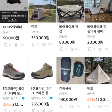
O
O
트
어
어
계
D
D
하
하
장
오
오
이
이
박
쿠
쿠
크
크
시
라
라
웨
캠
창
타
타
건
핑
텐트
베어하이크 웨
베어하이크 캠
DOD오쿠라타프
고
프
프
의
건
핑의자 판매합
창전동
쉘
용동
자
니다
포일동
연수동
터
350,000원
90,000원
판
80,000원
20,000원
0
981
매
11
1.2k
5
839
4
1.8k
합
니
[캠
[캠
캠
캠
다
탠
프
프
핑
핑
트
라
라
용
용
인]
인]
품
품
하
하
이
이
크
크
[캠프라인] 하이
캠핑용품
탠트
[캠프라인] 하이
그
브
크 브라운 등산
크 그레이 등산
상계동
화서동
레
라
화
화
캠프라인 CAMP
캠프라인 CAMP
140,000원
67%
150,00
이
운
LINE
LINE
265,000원
20%
212,00
0원
등
등
2
1.9k
5
2.3k
0원
0
280
산
1
376
산