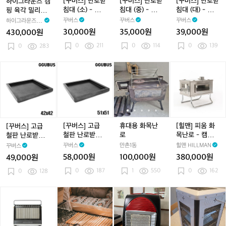
[꾸버스] 난로받
[꾸버스] 난로받
[꾸버스] 난로받
하이그라운즈 캠
핑
대
대
대
침대 (소) - 캠
침대 (중) - 캠
침대 (대) - 캠
핑 육각 밀리터
육
(소)
(중)
(대)
핑/화목/펠렛
핑/화목/펠렛
핑/화목/펠렛
리 헥사 우드 난
꾸버스
꾸버스
꾸버스
하이그라운즈 HI
각
-
-
-
로 화로대 테이
GHGRNDZ
30,000원
35,000원
39,000원
430,000원
밀
캠
캠
캠
블
0
211
0
114
0
139
리
0
283
핑/
핑/
핑/
터
화
화
화
리
목/
목/
목/
[꾸
[꾸
휴
휴
[힐
헥
펠
펠
펠
버
버
대
대
맨]
사
렛
렛
렛
스]
스]
용
용
피
우
고
고
화
화
움
드
급
급
목
목
화
난
철
철
난
난
목
로
판
판
로
로
난
[꾸버스] 고급
휴대용 화목난
[힐맨] 피움 화
[꾸버스] 고급
화
난
난
로
철판 난로받침
로
목난로 - 캠핑난
철판 난로받침대
로
로
로
-
대 (대) - 캠핑/
로/분리조립
(중) - 캠핑/화
꾸버스
만촌1동
힐맨 HILLMAN
꾸버스
대
받
받
캠
화목/펠렛
목/펠렛
58,000원
100,000원
380,000원
49,000원
테
침
침
핑
이
0
187
1
550
0
162
대
0
128
대
난
블
(중)
(대)
로/
-
-
분
[미
[캠
[캠
가
[캠
롯
캠
캠
리
니
핑
핑
스
핑
데
핑/
핑/
조
멀
덕]
덕]
히
덕]
오
화
화
립
웍
이
이
터
이
방