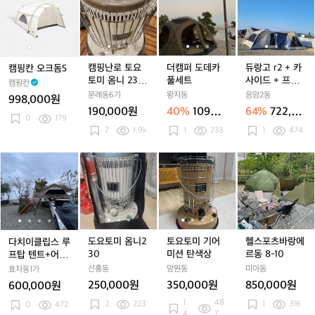
칸
칸
난
칸
난
퍼
난
퍼
고
오
오
로
오
로
도
로
도
r
크
크
토
크
토
데
토
데
2
돔
돔
요
돔
요
카
요
카
+
S
S
토
S
토
풀
토
풀
카
캠핑난로 토요
더캠퍼 도데카
듀랑고 r2 + 카
캠핑칸 오크돔S
미
미
세
미
세
사
토미 옴니 230
풀세트
사이드 + 프런
캠핑칸
옴
옴
트
옴
트
이
(가방,상부망포
트월+ TPU모드
문래동6가
왕지동
응암2동
998,000원
니
니
니
드
함)
+ 메쉬모드
190,000원
40%
109만
64%
722,00
2
2
2
+
0
179
원
0원
7
1.9k
1
233
1
474
3
3
3
프
0
0
0
런
다
다
(가
도
다
(가
도
토
다
(가
도
토
트
헬
치
치
방,
요
치
방,
요
요
치
방,
요
요
월
스
이
이
상
토
이
상
토
토
이
상
토
토
+
포
클
클
부
미
클
부
미
미
클
부
미
미
T
츠
립
립
망
옴
립
망
옴
기
립
망
옴
기
P
바
스
스
포
니
스
포
니
어
스
포
니
어
U
랑
루
루
함)
2
루
함)
2
미
루
함)
2
미
모
에
도요토미 옴니2
토요토미 기어
헬스포츠바랑에
다치이클립스 루
프
프
3
프
3
션
프
3
션
드
르
30
미션 탄색상
르동 8-10
프탑 텐트+어넥
탑
탑
0
탑
0
탄
탑
0
탄
+
동
스+툴레가로바
신흥동
망원동
미아동
효자동1가
텐
텐
텐
색
텐
색
메
8
+자충매트10cm
250,000원
350,000원
850,000원
600,000원
트
트
트
상
트
상
쉬
-
+텐트전용신발
1
48
2
223
1
316
+어
주머니
0
472
+어
+어
+어
모
1
4
7