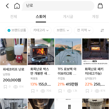
전체
스토어
게시글
계정
브랜드상품
카테고리
브랜드
전 지역
파
파
화
파
화
T
파
T
화
세
세
목
세
목
F
세
F
목
코
코
난
코
난
S
코
S
난
리
리
로
리
로
로
리
로
로
프
프
박
프
박
보
프
보
패
난
난
스
난
스
텍
난
텍
키
로
로
만
로
만
아
로
아
지
화목난로 박스
TFS 로보텍 아
화목난로 패키
파세코리프 난로
개
개
이
이
(네
만 개봉한 새상
이보리(2회 사
지(네고가능)
남현동
봉
봉
보
보
고
품
용) + [ 와와웨 /
복용동
주엽동
삼덕동3가
200,000원
한
한
리
리
가
X.Stove 사이드
13%
155,00
21%
415만원
22%
250,00
새
새
(2
뷰 (캠핑용 스테
(2
능)
0
104
0원
0원
9
706
인리스 화목난
1
1.3k
2
874
상
상
회
회
로) 팝니다. 1회
품
품
사
사
사용
알
캠
용)
메
용)
메
p
파
핑
+
세
+
세
k