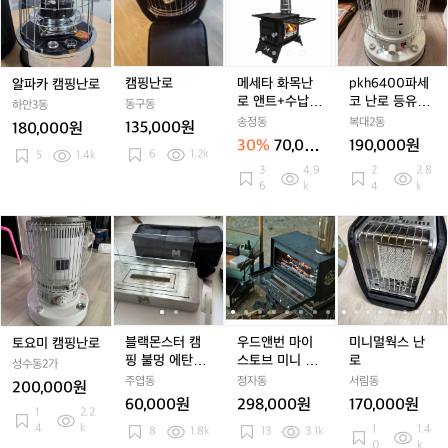
카
난
[
타
[
타
h
캠
로
와
화
와
화
6
핑
와
목
와
목
4
난
웨
난
웨
난
0
로
/
로
/
로
0
캠핑난로
메세타 화목난
pkh6400파세
알파카 캠핑난로
X.
앤
X.
앤
파
로 앤트+수납가
코 난로 등유난
동구동
하안3동
S
트
S
트
세
방+연통세트
로
송정동
복대2동
135,000원
180,000원
t
+수
t
+수
코
30%
70,000
190,000원
6
1.2k
o
납
o
납
난
5
1.4k
원
3
4.9
2
2.8
v
가
v
가
로
6
k
4
k
e
방
e
방
등
사
+연
사
+연
유
토
블
블
우
우
미
이
통
이
통
난
요
랙
랙
드
드
니
드
세
드
세
로
미
몬
몬
앤
앤
멀
뷰
트
뷰
트
캠
스
스
번
번
웍
(캠
(캠
핑
터
터
마
마
스
핑
핑
난
캠
캠
이
이
난
용
용
로
핑
핑
스
스
로
블랙몬스터 캠
우드앤번 마이
미니멀웍스 난
토요미 캠핑난로
스
스
불
불
토
토
핑 불멍 에탄올
스토브 미니 불
로
테
테
성수동2가
멍
멍
브
브
난로 +전용가방
멍 캠핑 화목 난
주엽동
정자동
서림동
인
인
200,000원
에
에
미
미
+에탄올1l 3개
로
리
리
60,000원
298,000원
170,000원
1
2.2
탄
탄
니
니
스
스
4
k
1
1.4
8
1.8k
13
3.1k
올
올
불
불
화
화
0
k