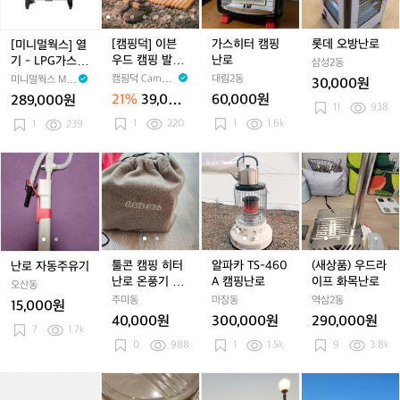
목/
목/
스]
븐
븐
캠
븐
난
펠
펠
열
우
우
핑
우
로
렛
렛
기
드
드
난
드
[캠핑덕] 이븐
가스히터 캠핑
롯데 오방난로
[미니멀웍스] 열
-
캠
캠
로
캠
우드 캠핑 발매
난로
기 - LPG가스
삼성2동
L
핑
핑
핑
트 난로받침대
히터/캠핑난로
캠핑덕 Campin
대림2동
미니멀웍스 Mini
30,000원
P
발
발
발
팬히터
gDuck
malworks
21%
39,000
60,000원
289,000원
G
매
매
매
11
938
원
1
220
1
1.6k
가
1
239
트
트
트
스
난
난
난
히
로
로
로
난
난
툴
툴
알
알
(새
터/
받
받
받
로
로
콘
콘
파
파
상
캠
침
침
침
자
자
캠
캠
카
카
품)
핑
대
대
대
동
동
핑
핑
T
T
우
난
팬
팬
팬
주
주
히
히
S
S
드
로
히
히
히
유
유
터
터
-
-
라
터
터
터
기
기
난
난
4
4
이
툴콘 캠핑 히터
알파카 TS-460
(새상품) 우드라
난로 자동주유기
로
로
6
6
프
난로 온풍기 핑
A 캠핑난로
이프 화목난로
오산동
온
온
0
0
화
크
주미동
마장동
역삼2동
15,000원
풍
풍
A
A
목
40,000원
300,000원
290,000원
기
기
캠
캠
난
7
1.7k
0
988
1
1.5k
9
3.8k
핑
핑
핑
핑
로
크
크
난
난
캠
캠
캠
캠
캠
로
더
캠
로
더
듀
핑
핑
핑
핑
핑
캠
핑
캠
랑