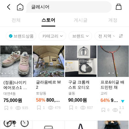
전체
스토어
게시글
계정
브랜드상품
카테고리
브랜드
전 지역
(정
(정
글
(정
글
구
(정
글
프
품)
품)
라
품)
라
글
품)
라
로
&
나
나
움
나
움
크
나
움
이
이
이
베
이
베
롬
이
베
글
키
키
르
키
르
캐
키
르
배
M
M
M
에
에
에
스
에
글라움베르 M
구글 크롬캐
프로&이글 배
(정품)나이키
2
2
2
드
어
어
어
트
어
2
스트 오디오
드민턴 채
에어포스1 로
민
포
포
포
오
포
우 LXXX 퀄트
토당동
궐동
교리
대연4동
턴
스
스
스
디
스
양털뽀글이 2
58%
800,00
90,000원
75,000원
64%
90,0
채
1
1
1
1
오
25
0원
00
로
로
로
로
1
476
0
607
1.1
0
935
0
원
k
우
우
우
우
L
L
L
L
[8
아
아
[스
켈
켈
X
X
X
X
5]