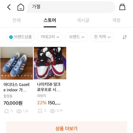
전체
스토어
게시글
계정
브랜드상품
카테고리
브랜드
전 지역
아
아
나
아
나
아
나
디
디
이
디
이
디
이
다
다
키
다
키
다
키
스
스
S
스
S
스
S
G
G
B
G
B
G
B
a
a
덩
a
덩
a
덩
a
z
z
크
z
크
z
크
z
나이키SB 덩크
아디다스 Gazell
e
e
로
e
로
e
로
로우프로 시카
e indoor 가젤
l
l
우
l
우
l
우
l
고 260
인도어 블루 us
외방리
합정동
l
l
프
l
프
l
프
l
7/jp240
22%
150,00
70,000원
e
e
로
e
로
e
로
0원
0
479
i
0
1.2k
i
시
i
시
i
시
i
n
n
카
n
카
n
카
d
d
고
d
고
d
고
o
o
2
o
2
o
2
상품 더보기