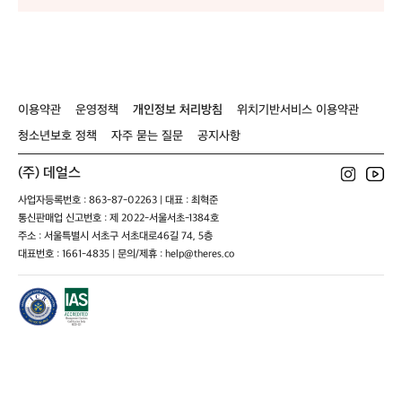
o
o
6
o
6
o
6
r
r
0
r
0
r
0
r
가
가
가
가
젤
젤
젤
젤
인
인
인
인
도
도
도
도
어
어
어
어
이용약관
운영정책
개인정보 처리방침
위치기반서비스 이용약관
블
블
블
블
청소년보호 정책
자주 묻는 질문
공지사항
루
루
루
루
u
u
u
u
(주) 데얼스
s
s
s
s
s
7/
7/
7/
7/
7
사업자등록번호 : 863-87-02263 | 대표 : 최혁준
j
j
j
j
j
통신판매업 신고번호 : 제 2022-서울서초-1384호
p
p
p
p
주소 : 서울특별시 서초구 서초대로46길 74, 5층
2
2
2
2
대표번호 : 1661-4835 | 문의/제휴 : help@theres.co
4
4
4
4
0
0
0
0