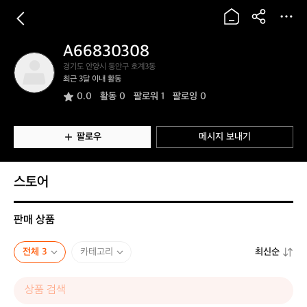
A66830308
A
경기도 안양시 동안구 호계3동
6
최근 3달 이내 활동
6
0.0
활동
0
팔로워 1
팔로잉 0
8
3
0
3
팔로우
메시지 보내기
0
8
스토어
판매 상품
전체 3
카테고리
최신순