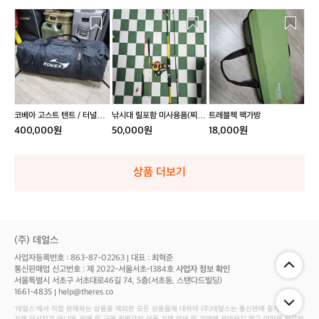
코
낚
트
베
시
레
아
대
블
고
릴
첵
스
포
팩
트
함
가
텐
미
방
트
사
코베아 고스트 텐트 / 터널형
낚시대 릴포함 미사용품(찌증
트레블첵 팩가방
/
용
텐트(쿨거래 할인)
정)
400,000원
50,000원
18,000원
터
품
널
(찌
형
증
상품 더보기
텐
정)
트
(쿨
거
래
(주) 데얼스
할
사업자등록번호 : 863-87-02263
대표 : 최혁준
인)
통신판매업 신고번호 : 제 2022-서울서초-1384호
사업자 정보 확인
서울특별시 서초구 서초대로46길 74, 5층(서초동, 스탠다드빌딩)
1661-4835
help@theres.co
‘데얼스'에서 직접 판매하는 상품을 제외한 모든 상품들에 대하여 (주)데얼스는 통신판매 중개자로서
거래 당사자가 아니며, 판매 및 구매 회원간의 상품 거래 정보 및 거래에 관여하지 않고 어떠한 의무와