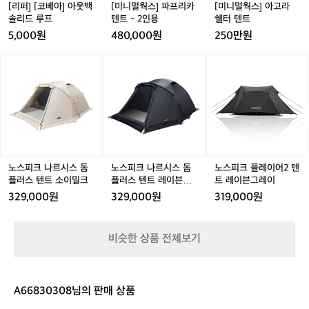
분
솔
카
쉘
[리퍼] [코베아] 아웃백
[미니멀웍스] 파프리카
[미니멀웍스] 아고라
도
리
텐
터
솔리드 루프
텐트 - 2인용
쉘터 텐트
좋
드
트
텐
5,000원
480,000원
250만원
았
루
-
트
네
프
2
노
노
노
노
노
노
요
인
스
스
스
스
스
스
ㅋ
용
피
피
피
피
피
피
ㅋ
크
크
크
크
크
크
나
나
나
나
나
플
르
르
르
르
르
레
시
시
시
시
시
이
스
스
스
스
스
어
돔
돔
돔
돔
돔
2
노스피크 나르시스 돔
노스피크 나르시스 돔
노스피크 플레이어2 텐
플
플
플
플
플
텐
플러스 텐트 소이밀크
플러스 텐트 레이븐그
트 레이븐그레이
러
러
러
러
러
트
레이
329,000원
329,000원
319,000원
스
스
스
스
스
레
텐
텐
텐
텐
텐
이
트
트
트
트
트
븐
비슷한 상품 전체보기
소
소
레
소
레
그
이
이
이
이
이
레
밀
밀
븐
밀
븐
이
크
크
그
크
그
A66830308님의 판매 상품
레
레