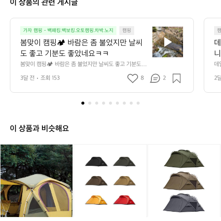
이 상품의 관련 게시글
0
3
0
봄
8
가자 캠핑 - 백패킹.백보킹.오토캠핑.차박.노지
캠핑
맞
봄맞이 캠핑🏕️ 바람은 좀 불었지만 날씨
데
이
도 좋고 기분도 좋았네요ㅋㅋ
니
캠
만
봄맞이 캠핑🏕️ 바람은 좀 불었지만 날씨도 좋고 기분도 좋
데
핑
았네요ㅋㅋ
단
3달 전
조회 153
8
2
2
🏕️
요 
바
람
은
좀
불
이 상품과 비슷해요
었
지
[리
[미
[미
만
퍼]
니
니
날
[코
멀
멀
씨
베
웍
웍
도
아]
스]
스]
좋
아
파
아
고
웃
프
고
기
백
리
라