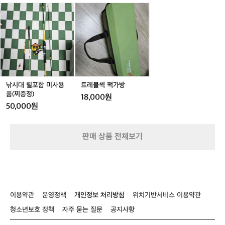
이
이
낚
트
시
레
대
블
릴
첵
포
팩
함
가
미
방
사
용
낚시대 릴포함 미사용
트레블첵 팩가방
품
품(찌증정)
18,000원
(찌
50,000원
증
정)
판매 상품 전체보기
이용약관
운영정책
개인정보 처리방침
위치기반서비스 이용약관
청소년보호 정책
자주 묻는 질문
공지사항