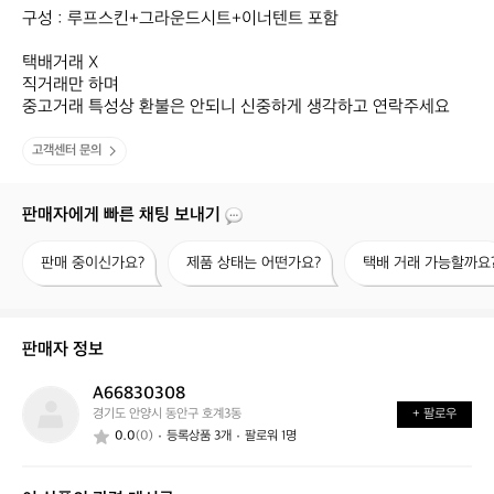
구성 : 루프스킨+그라운드시트+이너텐트 포함

택배거래 X

직거래만 하며

중고거래 특성상 환불은 안되니 신중하게 생각하고 연락주세요
고객센터 문의
판매자에게 빠른 채팅 보내기
판
제
택
판매 중이신가요?
제품 상태는 어떤가요?
택배 거래 가능할까요
매
품
배
중
상
거
이
태
래
신
는
가
판매자 정보
가
어
능
요?
떤
할
A66830308
A
가
까
경기도 안양시 동안구 호계3동
+ 팔로우
6
요?
요?
0.0
(0)
등록상품 3개
팔로워 1명
6
8
3