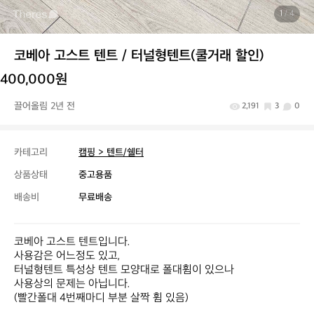
1
/ 4
코베아 고스트 텐트 / 터널형텐트(쿨거래 할인)
400,000원
끌어올림 2년 전
2,191
3
0
카테고리
캠핑 > 텐트/쉘터
상품상태
중고용품
배송비
무료배송
코베아 고스트 텐트입니다.

사용감은 어느정도 있고, 

터널형텐트 특성상 텐트 모양대로 폴대휨이 있으나 

사용상의 문제는 아닙니다.

(빨간폴대 4번째마디 부분 살짝 휨 있음)
