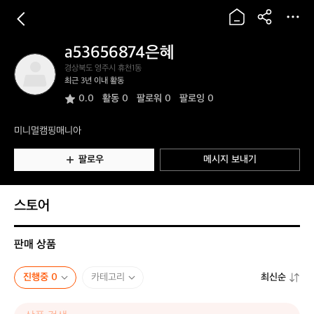
a53656874은혜
a
경상북도 영주시 휴천1동
5
최근 3년 이내 활동
3
0.0
활동
0
팔로워 0
팔로잉 0
6
5
6
미니멀캠핑매니아
8
7
팔로우
메시지 보내기
4
은
혜
스토어
판매 상품
진행중 0
카테고리
최신순