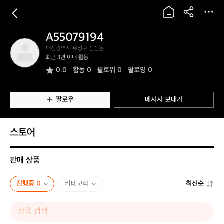
A55079194
A
대전광역시 유성구 신성동
5
최근 3년 이내 활동
5
0.0
활동
0
팔로워 0
팔로잉 0
0
7
9
1
팔로우
메시지 보내기
9
4
스토어
판매 상품
진행중 0
카테고리
최신순