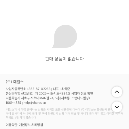
판매 상품이 없습니다
(주) 데얼스
사업자등록번호 : 863-87-02263
대표 : 최혁준
통신판매업 신고번호 : 제 2022-서울서초-1384호
사업자 정보 확인
서울특별시 서초구 서초대로46길 74, 5층(서초동, 스탠다드빌딩)
1661-4835
help@theres.co
‘데얼스'에서 직접 판매하는 상품을 제외한 모든 상품들에 대하여 (주)데얼스는 통신판매 중개자로서
거래 당사자가 아니며, 판매 및 구매 회원간의 상품 거래 정보 및 거래에 관여하지 않고 어떠한 의무와
책임도 부담하지 않습니다
이용약관
개인정보 처리방침