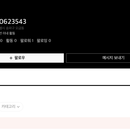
0623543
별시 송파구 오금동
년 이내 활동
.0
활동
0
팔로워 1
팔로잉 0
팔로우
메시지 보내기
카테고리