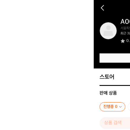
A0
A
서울특
0
최근 3
0
0
6
2
3
5
4
3
스토어
판매 상품
진행중 0