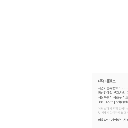
(주) 데얼스
사업자등록번호 : 863-
통신판매업 신고번호 : 
서울특별시 서초구 서초대
1661-4835
help@th
‘데얼스'에서 직접 판매하
및 거래에 관여하지 않고
이용약관
개인정보 처