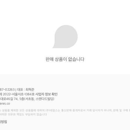
판매 상품이 없습니다
87-02263
대표 : 최혁준
제 2022-서울서초-1384호
사업자 정보 확인
로46길 74, 5층(서초동, 스탠다드빌딩)
eres.co
는 상품을 제외한 모든 상품들에 대하여 (주)데얼스는 통신판매 중개자로서 거래 당사자가 아니며, 판매 및 구매
 어떠한 의무와 책임도 부담하지 않습니다
리방침