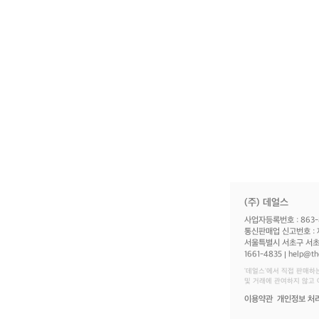
(주) 데얼스
사업자등록번호 : 863-
통신판매업 신고번호 : 
서울특별시 서초구 서초대
1661-4835
help@th
‘데얼스'에서 직접 판매하
및 거래에 관여하지 않고
이용약관
개인정보 처