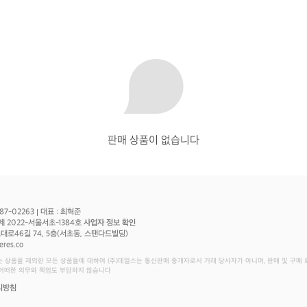
판매 상품이 없습니다
87-02263
대표 : 최혁준
제 2022-서울서초-1384호
사업자 정보 확인
로46길 74, 5층(서초동, 스탠다드빌딩)
eres.co
는 상품을 제외한 모든 상품들에 대하여 (주)데얼스는 통신판매 중개자로서 거래 당사자가 아니며, 판매 및 구매
 어떠한 의무와 책임도 부담하지 않습니다
리방침