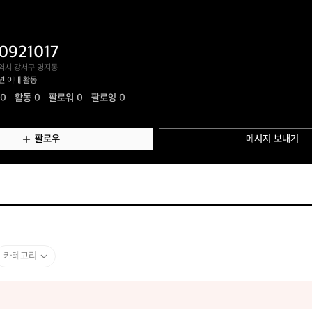
0921017
역시 강서구 명지동
년 이내 활동
.0
활동
0
팔로워 0
팔로잉 0
팔로우
메시지 보내기
카테고리