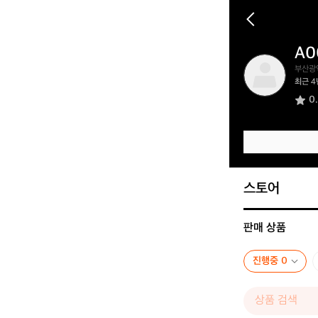
A0
A
부산광
0
최근 4
0
0
9
2
1
0
1
7
스토어
판매 상품
진행중 0