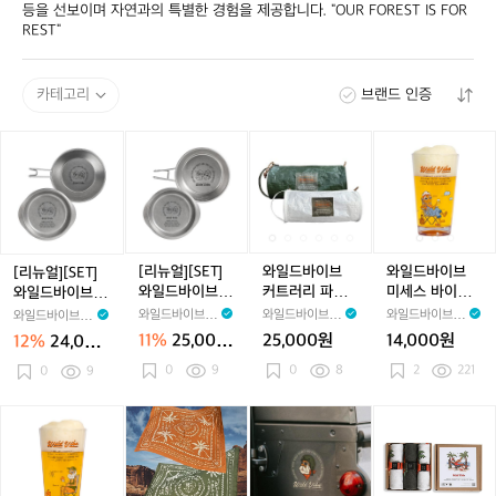
등을 선보이며 자연과의 특별한 경험을 제공합니다. "OUR FOREST IS FOR 
REST"
카테고리
브랜드 인증
[리
[리
와
와
와
뉴
뉴
일
일
일
얼]
얼]
드
드
드
[S
[S
바
바
바
E
E
이
이
이
T]
T]
브
브
브
와
와
커
커
미
[리뉴얼][SET]
와일드바이브
와일드바이브
[리뉴얼][SET]
일
일
트
트
세
와일드바이브
커트러리 파우
미세스 바이브
와일드바이브 실
드
드
러
러
스
실버 시에라 컵_
치_Cutlery Pou
트라이탄 컵_Mr
버 시에라 컵_Fo
와일드바이브 W
와일드바이브 W
와일드바이브 W
와일드바이브 W
바
바
리
리
바
For Rest, Sierr
ch (White/Kha
s.Vibe Tritan C
r Rest, Sierra C
ildVibe
ildVibe
ildVibe
ildVibe
11%
25,000
25,000원
14,000원
12%
24,000
이
이
a Cup (450ml)
파
ki)
파
이
up(473ml)
up (300ml)+Li
원
원
+Lid Plate
0
9
0
8
2
221
브
d Plate
0
9
브
우
우
브
실
실
치
치
트
버
버
_
_
라
와
와
와
와
와
[미
시
시
C
C
이
일
일
일
일
일
사
에
에
u
u
탄
드
드
드
드
드
용,
라
라
t
t
컵
바
바
바
바
바
캠