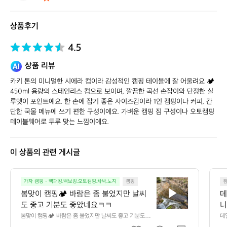
스
토
상품후기
어
4.5
상품 리뷰
카키 톤의 미니멀한 시에라 컵이라 감성적인 캠핑 테이블에 잘 어울려요 🏕️ 
450ml 용량의 스테인리스 컵으로 보이며, 깔끔한 곡선 손잡이와 단정한 실
루엣이 포인트예요. 한 손에 잡기 좋은 사이즈감이라 1인 캠핑이나 커피, 간
단한 국물 메뉴에 쓰기 편한 구성이에요. 가벼운 캠핑 짐 구성이나 오토캠핑 
테이블웨어로 두루 맞는 느낌이에요.
이 상품의 관련 게시글
봄
가자 캠핑 - 백패킹.백보킹.오토캠핑.차박.노지
캠핑
맞
봄맞이 캠핑🏕️ 바람은 좀 불었지만 날씨
데
이
도 좋고 기분도 좋았네요ㅋㅋ
니
캠
만
봄맞이 캠핑🏕️ 바람은 좀 불었지만 날씨도 좋고 기분도 좋
데
핑
았네요ㅋㅋ
단