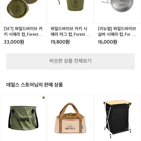
e
F
d
일
이
일
s
o
B
드
브
드
t,
r
l
바
카
바
S
e
a
이
키
이
i
s
c
브
시
브
[SET] 와일드바이브 카
와일드바이브 카키 시
[리뉴얼] 와일드바이브
e
t,
k,
카
에
실
키 시에라 컵_Forest, S
에라 머그 컵_Forest,
실버 시에라 컵_For Re
r
S
S
키
라
버
ierra Cup (300ml)+Li
Khaki Sierra Mug Cu
st, Sierra Cup (450m
33,000원
19,800원
16,000원
r
i
i
시
머
시
d Plate
p (350ml)
l)
a
e
e
에
그
에
C
r
r
라
컵
라
비슷한 상품 전체보기
u
r
r
컵
_
컵
p
a
a
_
F
_
(3
C
C
F
o
F
0
u
u
o
r
o
데얼스 스토어님의 판매 상품
0
p
p
r
e
r
m
(4
(4
e
s
R
l)
5
5
[이
[이
[이
s
t,
e
0
0
타
타
타
t,
K
s
m
m
카]
카]
카]
S
h
t,
l)
l)
캠
어
밤
i
a
S
+
핑
썸
부
e
k
i
L
싱
심
쉘
r
i
e
i
크
플
프
r
S
r
d
플
쿡
-