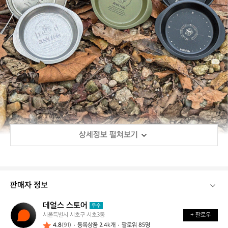
상세정보 펼쳐보기
판매자 정보
데얼스 스토어
데
우수
서울특별시 서초구 서초3동
+ 팔로우
얼
4.8
(91)
등록상품 2.4k개
팔로워 85명
스