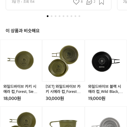
3달 전
조회 154
8
2
2
🏕️
요 
바
람
은
좀
불
이 상품과 비슷해요
었
지
와
[S
와
만
일
E
일
날
드
T]
드
씨
바
와
바
도
이
일
이
좋
브
드
브
고
카
바
블
기
키
이
랙
분
시
브
시
와일드바이브 카키 시
[SET] 와일드바이브 카
와일드바이브 블랙 시
도
에
카
에
에라 컵_Forest, Sierra
키 시에라 컵_Forest, S
에라 컵_Wild Black, Si
좋
라
키
라
Cup (300ml)
ierra Cup (450ml)+Li
erra Cup (450ml)
18,000원
30,000원
19,000원
았
컵
시
컵
d Plate
네
_
에
_
[S
와
[리
요
F
라
W
E
일
뉴
ㅋ
o
컵
i
T]
드
얼]
ㅋ
r
_
l
와
바
와