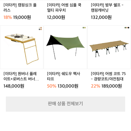
a
i
r
P
러
멀
캠
[이타카] 캠핑싱크 플
[이타카] 어썸 심플 쿡
[이타카] 밤부 쉘프 -
C
e
a
l
스
티
핑
러스
멀티 파우치
캠핑캐비닛
u
r
C
a
파
캐
p
r
u
18%
19,000원
12,000원
132,000원
t
우
비
(3
a
p
e
치
닛
0
M
(4
[이
[이
[이
0
u
5
타
타
타
m
g
0
카]
카]
카]
l)
C
m
원
쉐
어
+
u
l)
버
도
썸
L
p
너
우
코
i
(3
플
헥
트
d
5
레
사
7
P
0
이
타
5
[이타카] 원버너 플레
[이타카] 쉐도우 헥사
[이타카] 어썸 코트 75
l
m
트
프
-
이트+로버스트 버너 테
타프
- 경량코트/야전침대
a
l)
+로
경
이블 세트
148,000원
50%
130,000원
22%
189,000원
t
버
량
e
스
코
트
트/
판매 상품 전체보기
버
야
너
전
테
침
이
대
블