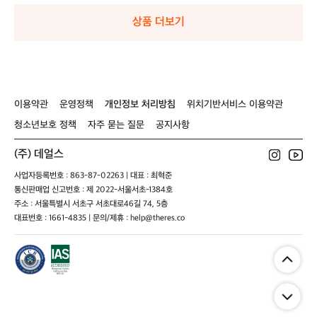
주름개선
액
액
브
액
브
브
티
티
프
티
프
프
상품 더보기
브
브
로
브
로
로
프
프
선
프
선
선
로
로
스
로
스
스
선
선
틱
선
틱
틱
크
크
/
크
/
/
림
림
물
림
물
물
이용약관
운영정책
개인정보 처리방침
위치기반서비스 이용약관
/
/
놀
/
놀
놀
청소년보호 정책
자주 묻는 질문
공지사항
물
물
이
물
이
이
놀
놀
골
놀
골
골
(주) 데얼스
이
이
프
이
프
프
골
골
서
골
서
서
사업자등록번호 : 863-87-02263 | 대표 : 최혁준
프
프
핑
프
핑
핑
통신판매업 신고번호 : 제 2022-서울서초-1384호
서
서
다
서
다
다
주소 : 서울특별시 서초구 서초대로46길 74, 5층
핑
핑
이
핑
이
이
대표번호 : 1661-4835 | 문의/제휴 : help@theres.co
다
다
빙
다
빙
빙
이
이
러
이
러
러
빙
빙
닝
빙
닝
닝
러
러
/
러
/
/
닝
닝
비
닝
비
비
/
/
건
/
건
건
비
비
리
비
리
리