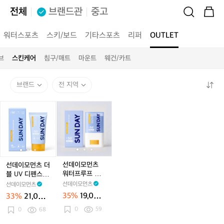
전체
브랜드관
중고
워터스포츠
스키/보드
기타스포츠
리퍼
OUTLET
브
스킨케어
침구/매트
마운트
웨건/카트
브랜드
전 지역
선
선
선
선
선
선
데
데
데
데
데
데
이
이
이
이
이
이
모
모
모
모
모
모
먼
먼
먼
먼
먼
먼
츠
츠
츠
츠
츠
츠
더
더
워
더
워
워
선데이모먼츠
선데이모먼츠 더
블
블
터
블
터
터
워터프루프 액
블 UV 디펜스
U
U
프
U
프
프
티브 프로 선스
액티브 프로 선
선데이모먼츠
선데이모먼츠
V
V
루
V
루
루
틱 / 물놀이 골
크림 / 물놀이
35%
19,000
33%
21,000
디
디
프
프 서핑 다이빙
디
프
프
골프 서핑 다이
원
원
러닝 / 비건 리
0
59
펜
빙 러닝 / 비건
0
68
펜
액
펜
액
액
프세이프
리프세이프 미백
스
스
티
스
티
티