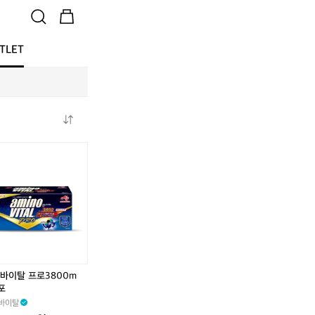
TLET
선
데
이
모
먼
츠
워
터
프
루
바이탈 프로3800m
프
0포
액
바이탈
티