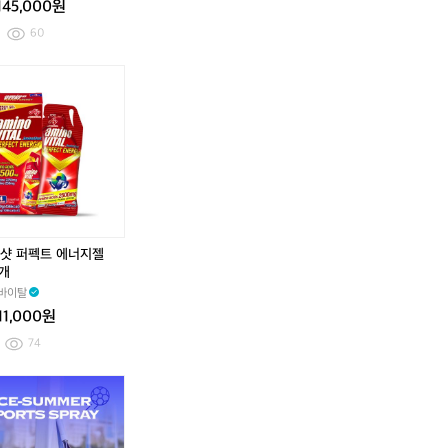
145,000원
브
프
60
로
선
스
틱
/
물
놀
이
골
프
서
샷 퍼펙트 에너지젤
핑
4개
다
바이탈
이
빙
11,000원
러
74
닝
/
와
와
뿌
와
와
뿌
비
치
치
리
치
치
리
건
독
독
는
독
독
는
리
리
리
스
리
리
스