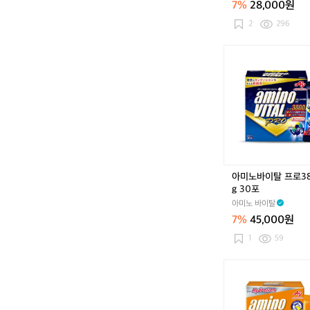
7%
28,000원
치
(1
2
296
0
개
아
입,
미
대
노
용
바
량)
이
탈
프
로
3
8
아미노바이탈 프로3
0
g 30포
0
아미노 바이탈
m
7%
45,000원
g
3
1
59
0
포
아
미
노
바