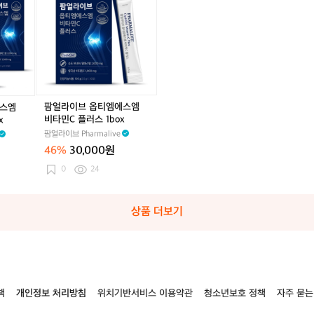
5
라
b
이
o
브
x
옵
티
엠
에
스
팜얼라이브 옵티엠에스엠
에스엠
엠
비타민C 플러스 1box
x
비
팜얼라이브 Pharmalive
타
46%
30,000원
민
C
0
24
플
러
스
상품 더보기
1
b
o
x
책
개인정보 처리방침
위치기반서비스 이용약관
청소년보호 정책
자주 묻는