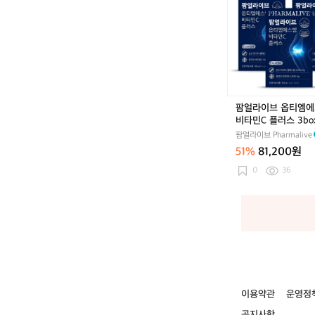
라
이
브
옵
티
엠
에
스
팜얼라이브 옵티엠
엠
비타민C 플러스 3bo
비
팜얼라이브 Pharmalive
타
51%
81,200원
민
C
0
36
플
러
스
3
b
o
x
이용약관
운영정
공지사항