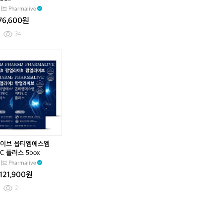
+
커
+
커
에
쿨
쿨
 Pharmalive
+
버
+
버
어
링
링
+
(3
+
(3
76,600원
로
스
스
(1
0
(1
0
졸
프
프
34
5
0
5
0
식
레
레
0
m
0
m
소
이
이
m
l
m
l
화
로
로
l
1
l
1
용
즈
즈
6
5
6
5
구
마
마
0
0
0
0
리
리
m
m
m
m
향
향
l)
l)
l)
l)
라
라
일
일
락
락
향
향
이브 옵티엠에스엠
(1
(1
 플러스 5box
5
5
 Pharmalive
0
0
m
m
121,900원
l
l
21
6
6
0
0
m
m
l)
l)