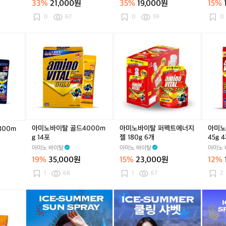
33%
21,000원
35%
19,000원
15%
액
액
브
액
브
g
름개선
티
티
프
티
프
1
0
67
0
59
0
브
브
로
브
로
2
프
프
선
프
선
0
아
아
아
로
로
스
로
스
포
미
미
미
선
선
틱
선
틱
노
노
노
크
크
/
크
/
바
바
샷
림
림
물
림
물
이
이
퍼
/
/
놀
/
놀
탈
탈
펙
물
물
이
물
이
골
퍼
트
놀
놀
골
놀
골
드
펙
에
이
이
프
이
프
4
트
너
골
골
서
골
서
0
에
지
아미노바이탈 골드4000m
아미노바이탈 퍼펙트에너지
아미노
800m
프
프
핑
프
핑
0
너
젤
g 14포
젤 180g 6개
45g 
서
서
다
서
다
0
지
4
아미노 바이탈
아미노 바이탈
아미노 
핑
핑
이
핑
이
m
젤
5
다
다
빙
다
빙
19%
35,000원
15%
23,000원
12%
g
1
g
이
이
러
이
러
1
8
4
1
68
1
67
2
빙
빙
닝
빙
닝
4
0
개
러
러
/
러
/
포
g
와
와
와
와
와
뿌
닝
닝
비
닝
비
6
치
치
치
치
치
리
/
/
건
/
건
개
독
독
독
독
독
는
비
비
리
비
리
리
리
리
리
리
스