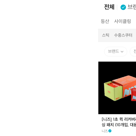
전체
브
전체
캠핑
등산
사이클링
헬멧
기타
드링크웨어
랜턴/조명
전자기기
쿡웨어
스틱
수중스쿠터
브랜드
[니
즈]
1
초
퀵
리
커
버
리
아
[니즈] 1초 퀵 리커
이
싱 패치 (10개입, 대
싱
니즈
패