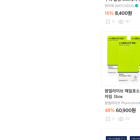
두
60ml)
와치독 WATCHDOG
피
16%
8,400원
쿨
링
0
161
스
프
팜
레
얼
이
라
(1
이
5
브
0
매
m
일
l
효
6
소
0
카
팜얼라이브 매일효소
m
베
자임 3box
l)
자
팜얼라이브 Pharmalive
임
48%
60,900원
3
b
0
42
o
x
팜
얼