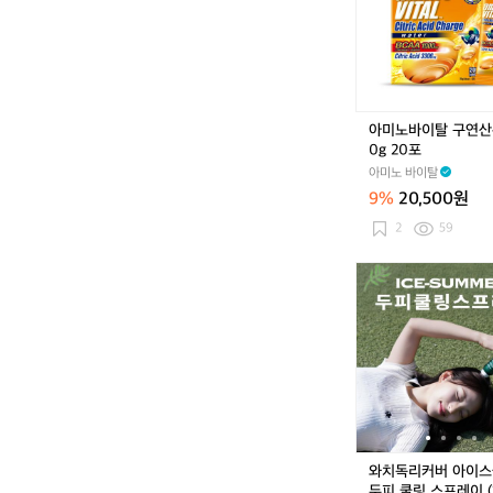
이
탈
구
연
산
워
아미노바이탈 구연산
터
0g 20포
1
아미노 바이탈
0
9%
20,500원
g
2
2
59
0
포
와
치
독
리
커
버
아
이
스
썸
와치독리커버 아이
머
두피 쿨링 스프레이 (1