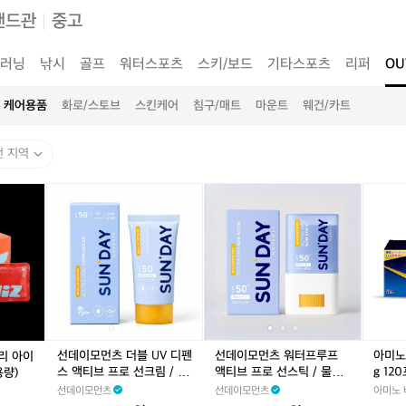
랜드관
중고
러닝
낚시
골프
워터스포츠
스키/보드
기타스포츠
리퍼
OU
케어용품
화로/스토브
스킨케어
침구/매트
마운트
웨건/카트
전 지역
선
선
선
선
선
아
데
데
데
데
데
미
이
이
이
이
이
노
모
모
모
모
모
바
먼
먼
먼
먼
먼
이
츠
츠
츠
츠
츠
탈
더
더
워
더
워
프
블
블
터
블
터
로
U
U
프
U
프
3
V
V
루
V
루
8
선데이모먼츠 더블 UV 디펜
선데이모먼츠 워터프루프
아미노
버리 아이
디
디
프
디
프
0
스 액티브 프로 선크림 / 물
액티브 프로 선스틱 / 물놀
g 12
용량)
펜
펜
액
펜
액
0
놀이 골프 서핑 다이빙 러닝
이 골프 서핑 다이빙 러닝 /
선데이모먼츠
선데이모먼츠
아미노 
스
스
티
스
티
m
/ 비건 리프세이프 미백 주
비건 리프세이프