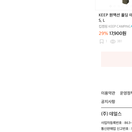
폴
딩
테
KEEP 원액션 폴딩 
이
S, L
블
킵캠핑 KEEP CAMPING
S,
29%
17,900원
L
1
381
이용약관
운영정
공지사항
(주) 데얼스
사업자등록번호 : 863-8
통신판매업 신고번호 : 제