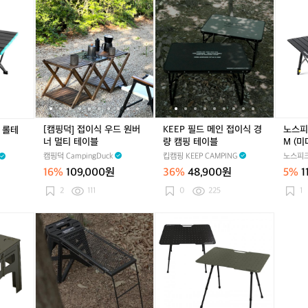
가
행
[캠
[캠
K
[캠
K
노
방
어
핑
핑
E
핑
E
스
고
덕]
덕]
E
덕]
E
피
리
접
접
P
접
P
크
이
이
필
이
필
마
식
식
드
식
드
이
우
우
메
우
메
롤
드
드
인
드
인
테
원
원
접
원
접
이
버
버
이
버
이
블
[캠핑덕] 접이식 우드 원버
KEEP 필드 메인 접이식 경
노스피크
 롤테
너
너
식
너
식
2.
너 멀티 테이블
량 캠핑 테이블
M (미
멀
멀
경
멀
경
M
캠핑덕 CampingDuck
킵캠핑 KEEP CAMPING
노스피
티
티
량
티
량
(미
16%
109,000원
36%
48,900원
5%
1
테
테
캠
테
캠
디
이
이
핑
이
핑
엄)
2
111
0
225
1
블
블
테
블
테
이
이
K
하
K
하
K
K
하
블
블
E
이
E
이
E
E
이
E
그
E
그
E
E
그
P
라
P
라
P
P
라
원
운
원
운
필
원
운
액
즈
액
즈
드
액
즈
션
사
션
사
플
션
사