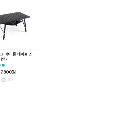
[캠
K
노
[캠
K
노
핑
E
스
핑
E
스
덕]
E
피
덕]
E
피
접
P
크
접
P
크
이
필
마
이
필
마
식
드
이
식
드
이
우
메
롤
우
메
롤
드
인
테
드
인
테
원
접
이
원
접
이
버
이
블
버
이
블
 마이 롤 테이블 2.
너
식
2.
너
식
2.
디엄)
멀
경
M
멀
경
M
크
티
량
(미
티
량
(미
17,800원
테
캠
디
테
캠
디
이
핑
엄)
이
핑
엄)
508
블
테
블
테
이
이
하
K
K
블
블
이
E
E
그
E
E
라
P
P
운
원
원
즈
액
액
사
션
션