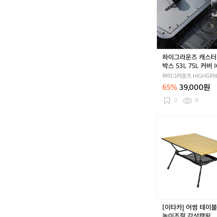
운
즈
캐
스
터
카
하이그라운즈 캐스터
고
박스 53L 75L 커버 I
박
닛 토르 바스켓 버너 경량
하이그라운즈 HIGHGRN
스
캠핑 테이블 기본 상
65%
39,000원
5
3
0
1k
L
7
[이
5
타
L
카]
커
어
버
썸
I
테
G
이
T
블
유
-
닛
3
[이타카] 어썸 테이블 
토
단
높이조절 감성캠핑