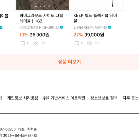
폴
이
폴
이
렉
폴
이
딩
드
딩
드
시
딩
드
테
그
테
그
블
테
그
하이그라운즈 사이드 그릴
KEEP 필드 플렉시블 테이
테이블
이
릴
이
릴
테
이
릴
테이블 | HGZ
블
블
테
블
테
이
블
테
하이그라운즈 HIGHGRNDZ
킵캠핑 KEEP CAMPING
S,
이
S,
이
블
S,
이
19%
26,900원
27%
99,000원
L
블
L
블
L
블
|
|
|
0
128
0
255
H
H
H
G
G
G
Z
Z
Z
상품 더보기
책
개인정보 처리방침
위치기반서비스 이용약관
청소년보호 정책
자주 묻는
7-02263 | 대표 : 최혁준
 2022-서울서초-1384호