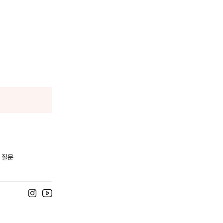
이
폴
폴
드
딩
딩
그
테
테
릴
이
이
테
블
블
이
S,
S,
블
L
L
|
H
G
Z
 질문