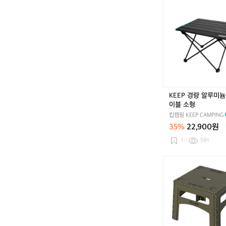
헬
K
리
E
녹
E
스
P
테
경
이
량
블
알
원
루
택
미
티
늄
KEEP 경량 알루미늄
컬
롤
이블 소형
솔
테
리
킵캠핑 KEEP CAMPING
이
드
35%
22,900원
블
탑
소
1
591
호
형
환
K
사
E
각
E
캠
P
핑
원
테
액
이
션
블