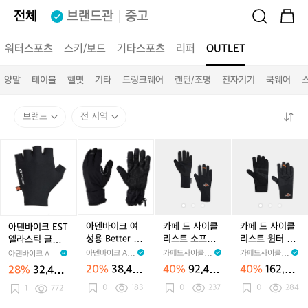
전체
브랜드관
중고
워터스포츠
스키/보드
기타스포츠
리퍼
OUTLET
양말
테이블
헬멧
기타
드링크웨어
랜턴/조명
전자기기
쿡웨어
브랜드
전 지역
아
아
카
카
카
덴
덴
페
페
페
바
바
드
드
드
이
이
사
사
사
크
크
이
이
이
E
여
클
클
클
S
성
리
리
리
아덴바이크 여
카페 드 사이클
카페 드 사이클
아덴바이크 EST
T
용
스
스
스
성용 Better 알
리스트 소프트
리스트 윈터 장
엘라스틱 글러브
엘
B
트
트
트
파 글러브
쉘 장갑 클래식
갑 클래식 글러
/ 블랙
아덴바이크 AR
카페드사이클리
카페드사이클리
아덴바이크 AR
라
e
소
소
윈
글러브 블랙 공
브 블랙 공용
DEN
스트 Cafe du C
스트 Cafe du C
DEN
20%
38,400
40%
92,400
40%
162,00
28%
32,400
스
t
프
용
ycliste
프
터
ycliste
원
원
0원
원
0
183
0
237
0
284
틱
1
772
t
트
트
장
글
e
쉘
쉘
갑