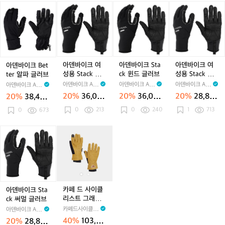
러
r
장
장
클
아
아
아
아
브
알
갑
갑
래
덴
덴
덴
덴
/
파
클
클
식
바
바
바
바
블
글
래
래
글
이
이
이
이
랙
러
식
식
러
크
크
크
크
브
글
글
브
B
여
S
여
러
러
블
e
성
t
성
아덴바이크 여
아덴바이크 Sta
아덴바이크 여
아덴바이크 Bet
브
브
랙
t
용
a
용
성용 Stack 윈
ck 윈드 글러브
성용 Stack 써
ter 알파 글러브
블
블
공
t
S
c
S
드 글러브
멀 글러브
아덴바이크 AR
아덴바이크 AR
아덴바이크 AR
아덴바이크 AR
랙
랙
용
e
t
k
t
DEN
DEN
DEN
DEN
20%
36,00
20%
36,00
20%
28,80
20%
38,400
공
공
r
a
윈
a
0원
0원
0원
원
0
213
용
0
240
용
1
713
알
0
673
c
드
c
파
k
글
k
글
윈
러
써
아
카
카
러
드
브
멀
덴
페
페
브
글
글
바
드
드
러
러
이
사
사
브
브
크
이
이
S
클
클
t
리
리
카페 드 사이클
아덴바이크 Sta
a
스
스
리스트 그래블
ck 써멀 글러브
c
트
트
레더 장갑 아웃
카페드사이클리
아덴바이크 AR
k
그
그
랜드 글러브 머
스트 Cafe du C
DEN
40%
103,80
20%
28,800