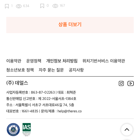
써
래
스터드 공용
ycliste
래
0원
원
0
167
멀
1
634
블
블
글
레
레
러
더
더
브
장
장
상품 더보기
갑
갑
아
아
웃
웃
랜
랜
드
드
글
글
이용약관
운영정책
개인정보 처리방침
위치기반서비스 이용약관
러
러
청소년보호 정책
자주 묻는 질문
공지사항
브
브
머
머
(주) 데얼스
스
스
터
터
사업자등록번호 : 863-87-02263 | 대표 : 최혁준
드
드
통신판매업 신고번호 : 제 2022-서울서초-1384호
공
공
주소 : 서울특별시 서초구 서초대로46길 74, 5층
용
용
대표번호 : 1661-4835 | 문의/제휴 : help@theres.co