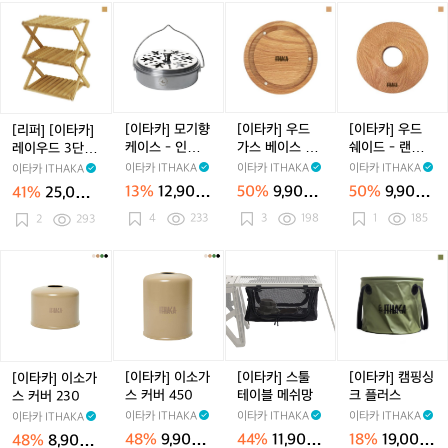
트
대
[리
[이
[이
[이
_
_
퍼]
타
타
타
C
C
[이
카]
카]
카]
등
등
타
모
우
우
급
급
카]
기
드
드
★
★
레
향
가
쉐
★
★
이
케
스
이
[이타카] 모기향
[이타카] 우드
[이타카] 우드
[리퍼] [이타카]
★
★
우
이
베
드
케이스 - 인센스
가스 베이스 -
쉐이드 - 랜턴쉐
레이우드 3단 쉘
드
스
이
-
홀더/거치대
이소가스 받침
이드 랜턴 갓
프_A등급★★★
이타카 ITHAKA
이타카 ITHAKA
이타카 ITHAKA
이타카 ITHAKA
3
-
스
랜
대
★★
13%
12,900
50%
9,900
50%
9,900
41%
25,000
단
인
-
턴
원
원
원
원
4
233
3
198
1
185
쉘
2
293
센
이
쉐
프
스
소
이
_
홀
가
드
[이
[이
[이
[이
A
더/
스
랜
타
타
타
타
등
거
받
턴
카]
카]
카]
카]
급
치
침
갓
이
이
스
캠
★
대
대
소
소
툴
핑
★
가
가
테
싱
★
스
스
이
크
[이타카] 이소가
[이타카] 스툴
[이타카] 캠핑싱
[이타카] 이소가
★
커
커
블
플
스 커버 450
테이블 메쉬망
크 플러스
스 커버 230
★
버
버
메
러
이타카 ITHAKA
이타카 ITHAKA
이타카 ITHAKA
이타카 ITHAKA
2
4
쉬
스
48%
9,900
44%
11,900
18%
19,000
48%
8,900