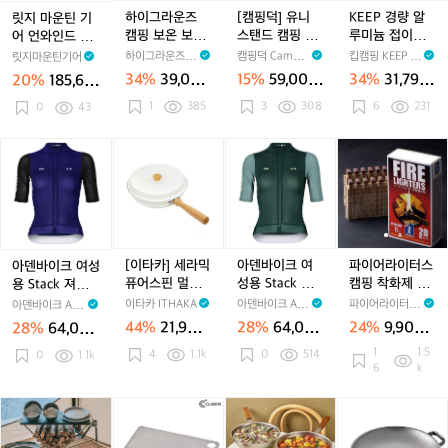
l
l
이
공
이
어
캠
탠
탠
알
하이그라운즈
[캠핑덕] 유니
KEEP 경량 알
릿지 마운틴 기
a
a
트
용
트
언
핑
드
드
루
캠핑 보온 보냉
스탠드 캠핑 테
루미늄 접이식
어 언와인드 쇼
t
t
공
공
와
보
캠
캠
미
대용량 스텐 물
이블 랜턴 걸이
폴딩 캠핑 롤 테
츠 페이디드 토
하이그라운즈 H
캠핑덕 Campin
킵캠핑 KEEP C
릿지마운틴기어
e
e
용
용
인
온
핑
핑
늄
통 텀블러 저스
조명 랜턴스탠
이블
프 공용
IGHGRNDZ
gDuck
AMPING
34%
39,000
15%
59,000
34%
31,790
20%
185,60
드
보
트 드링크 워터
테
드 거치대
테
접
원
원
원
0원
저그 1.5L
1
385
3
308
6
231
쇼
0
43
냉
이
이
이
츠
대
블
블
식
페
용
랜
랜
폴
아
[이
아
파
이
량
턴
턴
딩
덴
타
덴
이
디
스
걸
걸
캠
바
카]
바
어
드
텐
이
이
핑
이
세
이
라
토
물
조
조
롤
크
라
크
이
프
통
명
명
테
여
믹
여
터
공
텀
랜
랜
이
성
퓨
성
스
[이타카] 세라믹
아덴바이크 여
파이어라이터스
아덴바이크 여성
용
블
턴
턴
블
용
어
용
캠
퓨어스핀 멀티
성용 Stack 져
캠핑 착화제 성
용 Stack 져지
러
스
스
S
스
S
핑
프라이팬
지 3.0 / 다크
냥 불쏘시개
3.0 / 코발트 블
이타카 ITHAKA
아덴바이크 AR
파이어라이터스
아덴바이크 AR
저
탠
탠
t
핀
t
착
그린
루
DEN
FIRE LIGHTER
DEN
44%
21,900
28%
64,080
24%
9,900
28%
64,080
스
드
드
a
멀
a
화
S
원
원
원
원
1
1.5
트
4
1.1k
거
0
514
거
c
0
1.1k
티
c
제
6
k
드
치
치
k
프
k
성
링
대
대
져
라
져
냥
클
클
클
클
클
클
클
클
클
클
크
지
이
지
불
래
래
래
래
래
래
래
래
래
래
워
3.
팬
3.
쏘
딘
딘
딘
딘
딘
딘
딘
딘
딘
딘