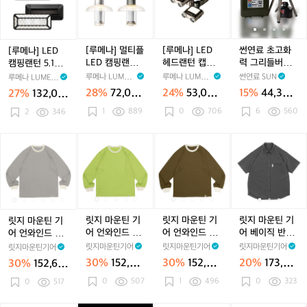
L
N
프
L
멀
L
초
A
I
패
E
티
E
고
S
키
D
플
D
화
S
지
캠
L
헤
력
[루메나] 멀티플
[루메나] LED
썬연료 초고화
[루메나] LED
I
핑
E
드
그
LED 캠핑랜턴
헤드랜턴 캡라
력 그리들버너
캠핑랜턴 5.1CH
C
랜
D
랜
리
M4
이트 X3 베이지
캠핑 이소 가스
PRO 2
루메나 LUMEN
루메나 LUMEN
썬연료 SUN
루메나 LUMEN
턴
캠
턴
들
강염버너
A
A
A
28%
72,000
24%
53,000
15%
44,300
27%
132,00
5.
핑
캡
버
원
원
원
0원
1
889
0
706
6
560
1
2
346
랜
라
너
C
턴
이
캠
H
M
트
핑
릿
릿
릿
릿
릿
릿
릿
릿
릿
릿
P
4
X
이
지
지
지
지
지
지
지
지
지
지
R
3
소
마
마
마
마
마
마
마
마
마
마
O
베
가
운
운
운
운
운
운
운
운
운
운
2
이
스
틴
틴
틴
틴
틴
틴
틴
틴
틴
틴
지
강
기
기
기
기
기
기
기
기
기
기
염
어
어
어
어
어
어
어
어
어
어
릿지 마운틴 기
릿지 마운틴 기
릿지 마운틴 기
릿지 마운틴 기
버
언
언
언
언
언
언
언
언
언
베
어 언와인드 메
어 언와인드 메
어 베이직 반팔
어 언와인드 메
너
와
와
와
와
와
와
와
와
와
이
리노 티 긴팔 라
리노 티 긴팔 러
셔츠 코스트 그
리노 티 긴팔 웜
릿지마운틴기어
릿지마운틴기어
릿지마운틴기어
릿지마운틴기어
인
인
인
인
인
인
인
인
인
직
임 미스트 남성
스틱 브론즈 남
레이 남성
페블 남성
30%
152,60
30%
152,60
20%
173,60
30%
152,60
드
드
드
드
드
드
성
드
드
드
반
0원
0원
0원
0원
0
507
1
496
0
323
메
0
517
메
메
메
메
메
메
메
메
팔
리
리
리
리
리
리
리
리
리
셔