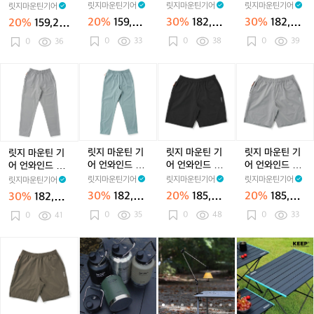
루
루
루
루
루
r
루
루
r
리
리
와
와
직 반팔 티 헤더
츠 트레일 쉐도
츠 페이디드 토
직 반팔 티 화이
릿지마운틴기어
릿지마운틴기어
릿지마운틴기어
릿지마운틴기어
메
메
메
메
메
R
메
메
R
노
노
인
인
차콜 남성
우 공용
프 공용
트 크림 남성
20%
159,20
30%
182,00
30%
182,00
20%
159,20
나
나
나
나
나
e
나
나
e
베
베
드
드
0원
0원
0원
0원
호
호
호
0
33
호
호
s
0
38
호
호
s
0
39
이
0
36
이
팬
팬
환
환
환
환
환
t,
환
환
t,
직
직
츠
츠
캔
캔
캔
S
캔
S
반
반
트
페
릿
릿
릿
릿
i
i
팔
팔
레
이
지
지
지
지
e
e
티
티
일
디
마
마
마
마
r
r
화
헤
쉐
드
운
운
운
운
r
r
이
더
도
토
틴
틴
틴
틴
a
a
트
차
우
프
기
기
기
기
C
C
크
콜
공
공
어
어
어
어
릿지 마운틴 기
릿지 마운틴 기
릿지 마운틴 기
릿지 마운틴 기
u
u
림
남
용
용
언
언
언
언
어 언와인드 팬
어 언와인드 쇼
어 언와인드 쇼
어 언와인드 팬
p
p
남
성
와
와
와
와
츠 애쉬 민트 공
츠 트레일 쉐도
츠 소프트 그래
츠 소프트 그래
릿지마운틴기어
릿지마운틴기어
릿지마운틴기어
릿지마운틴기어
(3
(4
성
인
인
인
인
용
우 공용
파이트 공용
파이트 공용
30%
182,00
20%
185,60
20%
185,60
30%
182,00
0
5
드
드
드
드
0원
0원
0원
0원
0
0
0
35
0
48
0
33
팬
0
41
팬
쇼
쇼
m
m
츠
츠
츠
츠
l)
l)
소
애
트
소
릿
하
[캠
[캠
K
+
+
프
쉬
레
프
지
이
핑
핑
E
L
L
트
민
일
트
마
그
덕]
덕]
E
i
i
그
트
쉐
그
운
라
유
유
P
d
d
래
공
도
래
틴
운
니
니
경
P
P
파
용
우
파
기
즈
스
스
량