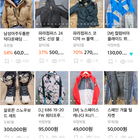
성
성
라
라
라
라
라
컬
딩
딩
딩
딩
딩
딩
티
아
아
점
점
점
점
점
럼
점
점
점
사
점
사
드
주
주
퍼
퍼
퍼
퍼
퍼
비
퍼
퍼
퍼
이
퍼
이
패
두
두
스
스
스
스
스
아
즈
즈
딩
툼
툼
2
2
코
2
코
플
1
1
블
한
한
4
4
디
4
디
레
파라점퍼스 24
파라점퍼스 코
[M] 컬럼비아
남성아주두툼한
0
0
랙
덕
덕
년
년
악
년
악
이
년도 신상 블랙
디악 m 블랙 18
플레이드 위브
덕다운패딩 저렴
0
0
다
다
도
도
m
도
m
드
L사이즈
년식
옴니히트 보드
히가져가실분
갈마2동
갈마2동
의정부동
포천동
운
운
신
신
블
신
블
위
파카+팬츠 셋업
37%
500,00
70%
270,00
54%
60,000
130,000
패
패
상
상
랙
상
랙
브
0원
0원
원
원
0
679
0
1.1k
딩
1
430
딩
블
블
1
블
1
옴
2
633
저
저
랙
랙
8
랙
8
니
렴
렴
L
L
년
L
년
히
살
살
[L]
살
[L]
[M]
살
[L]
[M]
스
[
히
히
사
사
식
사
식
트
로
로
6
로
6
노
로
6
노
페
가
가
이
이
이
보
몬
몬
8
몬
8
스
몬
8
스
인
져
져
즈
즈
즈
드
스
스
6
스
6
페
스
6
페
겨
가
가
파
노
노
1
노
1
이
노
1
이
울
1
실
실
카
우
우
9
우
9
스
우
9
스
털
분
분
+팬
보
보
-
보
-
캐
보
-
캐
자
-
[L] 686 19-20
[M] 노스페이스
스페인 겨울 털
살로몬 스노우보
츠
드
드
2
드
2
나
드
2
나
켓
FW 워터프루프
캐나다 RU/14
자켓
드 세트
셋
세
세
0
세
0
다
세
0
다
기모 아노락 보
기모 후드집업
의정부동
의정부동
부개3동
도화1동
업
트
트
F
트
F
R
트
F
R
드 자켓
95,000원
49,000원
50,000원
300,000원
W
W
U/
W
U/
0
366
0
506
0
442
2
1.2k