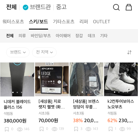
전체
브랜드관
중고
워터스포츠
스키/보드
기타스포츠
리퍼
OUTLET
전체
의류
바인딩/부츠
아이웨어
장갑
데크
기타
브랜드
전 지역
니
니
[새
니
[새
[새
[새
[새
k
데
데
상
데
상
상
상
상
2
커
커
품]
커
품]
품]
품]
품]
컨
블
블
지
블
지
브
지
브
투
레
레
로
레
로
렌
로
렌
어
이
이
렛
이
렛
스
렛
스
보
드
드
지
드
지
엉
지
엉
아
[새상품] 지로
[새상품] 브렌스
k2컨투어보아스
니데커 블레이드
플
플
헬
플
헬
덩
헬
덩
스
렛지 헬멧 (화이
엉덩이 무릎보
노오부츠
플러스 156
러
러
멧
러
멧
이
멧
이
노
트/ 라지)
호대 세트 블랙
서초3동
서초3동
석림동
석림동
스
스
(화
스
(화
무
(화
무
오
L사이즈
70,000원
38%
20,000
62%
230,00
380,000원
1
1
이
1
이
릎
이
릎
부
원
0원
0
139
3
143
1
99
5
0
146
5
트/
5
트/
보
트/
보
츠
6
6
라
6
라
호
라
호