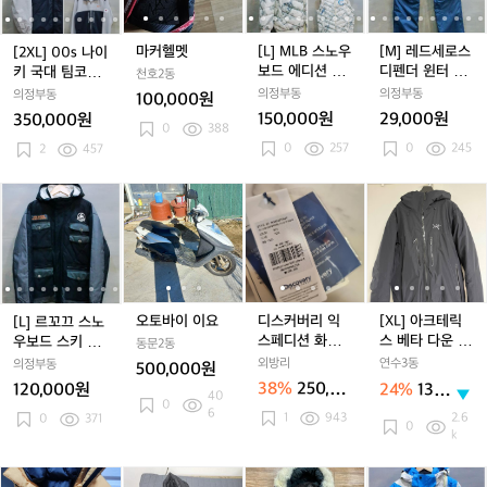
0
0
0
스
0
스
로
코
코
코
져
코
져
s
s
s
노
s
노
스
s
튼
튼
튼
지
튼
지
나
나
나
우
나
우
디
마커헬멧
[L] MLB 스노우
[M] 레드세로스
[2XL] 00s 나이
니
니
니
니
이
이
이
보
이
보
펜
보드 에디션 디
디펜더 윈터 스
키 국대 팀코리
트
트
천호2동
트
트
키
키
키
드
키
드
더
테쳐블 덕다운
키 보드 팬츠
아 스키 미들러
의정부동
의정부동
의정부동
100,000원
국
국
국
에
국
에
윈
패딩 점퍼
자켓+플리스 Se
150,000원
29,000원
350,000원
대
대
0
388
대
디
대
디
터
t
0
257
0
245
팀
2
457
팀
팀
션
팀
션
스
코
코
코
디
코
디
키
리
리
리
테
리
테
보
[L]
[L]
오
[L]
오
디
[L]
오
디
[X
[
아
아
아
쳐
아
쳐
드
르
르
토
르
토
스
르
토
스
L]
스
스
스
블
스
블
팬
꼬
꼬
바
꼬
바
커
꼬
바
커
아
키
키
키
덕
키
덕
츠
끄
끄
이
끄
이
버
끄
이
버
크
미
미
미
다
미
다
스
스
이
스
이
리
스
이
리
테
들
들
들
운
들
운
노
노
요
노
요
익
노
요
익
릭
러
러
러
패
러
패
우
우
우
스
우
스
스
오토바이 이요
디스커버리 익
[XL] 아크테릭
[L] 르꼬끄 스노
자
자
자
딩
자
딩
보
보
보
페
보
페
베
스페디션 화이
스 베타 다운 인
우보드 스키 덕
동문2동
켓
켓
켓
점
켓
점
드
드
드
디
드
디
타
트 롱패딩 사이
슐레이티드 패
다운 패딩 점퍼
외방리
연수3동
의정부동
500,000원
+플
+플
+플
퍼
+플
퍼
스
스
스
션
스
션
다
즈100
딩 블랙
38%
250,00
120,000원
24%
130
40
리
리
리
리
키
키
키
화
키
화
운
0
0원
만원
6
스
스
스
1
943
스
2.6
덕
0
371
덕
덕
이
덕
이
인
0
k
S
S
S
S
다
다
다
트
다
트
슐
e
e
e
e
운
운
운
롱
운
롱
레
남
남
파
파
파
파
파
[M]
t
t
t
t
t
패
패
패
패
패
패
이