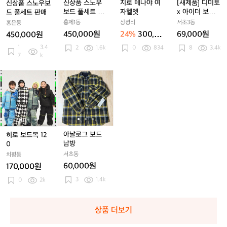
퍼
퍼
퍼
퍼
퍼
퍼
퍼
보
보
보
보
보
자
보
보
자
x
신상품 스노우
지로 테나야 여
[새제품] 디미토
신상품 스노우보
드
드
드
드
드
헬
드
드
헬
아
보드 풀세트 새
자헬멧
x 아이더 보드
드 풀세트 판매
풀
풀
풀
풀
풀
멧
풀
풀
멧
이
상품 판매
장갑
홍제1동
장평리
서초3동
홍은동
세
세
세
세
세
세
세
더
450,000원
24%
300,00
69,000원
450,000원
트
트
트
트
트
트
트
보
0원
1
3.4
2
1.6k
0
834
8
3.4k
판
판
새
판
새
판
새
드
7
k
매
매
상
매
상
매
상
장
품
품
품
갑
히
히
아
히
아
아
판
판
판
로
로
날
로
날
날
매
매
매
보
보
로
보
로
로
드
드
그
드
그
그
복
복
보
복
보
보
1
1
드
1
드
드
2
2
남
2
남
남
아날로그 보드
히로 보드복 12
0
0
방
0
방
방
남방
0
서초동
치평동
60,000원
170,000원
3
1.4k
0
2k
상품 더보기