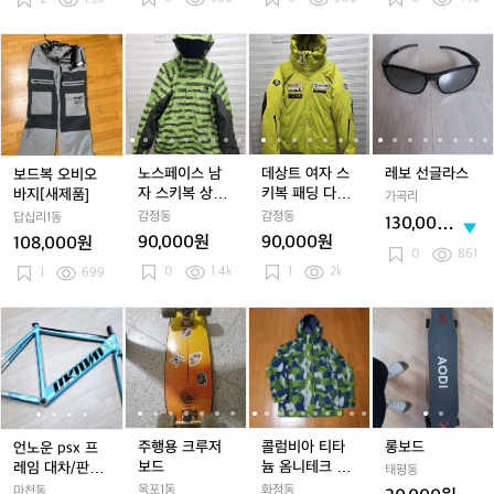
워
워
1
워
1
터
터
4
터
4
프
프
기
프
기
보
노
노
데
노
데
레
루
루
모
루
모
드
스
스
상
스
상
보
프
프
후
프
후
복
페
페
트
페
트
선
기
기
드
기
드
오
이
이
여
이
여
글
모
모
집
모
집
비
스
스
자
스
자
라
아
아
업
아
업
오
남
남
스
남
스
스
노
노
노
바
자
자
키
자
키
노스페이스 남
데상트 여자 스
레보 선글라스
보드복 오비오
락
락
락
지
스
스
복
스
복
자 스키복 상의
키복 패딩 다운
바지[새제품]
가곡리
보
보
보
[새
키
키
패
키
패
사이즈 95
점퍼 사이즈 90
감정동
감정동
답십리1동
130,000
드
드
드
제
복
복
딩
복
딩
90,000원
90,000원
108,000원
원
자
자
자
품]
상
상
다
상
다
0
861
켓
0
1.4k
켓
1
2k
켓
1
699
의
의
운
의
운
사
사
점
사
점
이
이
퍼
이
퍼
언
언
주
언
주
콜
언
주
콜
롱
즈
즈
사
즈
사
노
노
행
노
행
럼
노
행
럼
보
9
9
이
9
이
운
운
용
운
용
비
운
용
비
드
5
5
즈
5
즈
p
p
크
p
크
아
p
크
아
9
9
s
s
루
s
루
티
s
루
티
0
0
x
x
저
x
저
타
x
저
타
프
프
보
프
보
늄
프
보
늄
주행용 크루저
콜럼비아 티타
롱보드
언노운 psx 프
레
레
드
레
드
옴
레
드
옴
보드
늄 옴니테크 익
레임 대차/판매
태평동
임
임
임
니
임
니
스트림 자켓 L/
해요
옥포1동
화정동
마천동