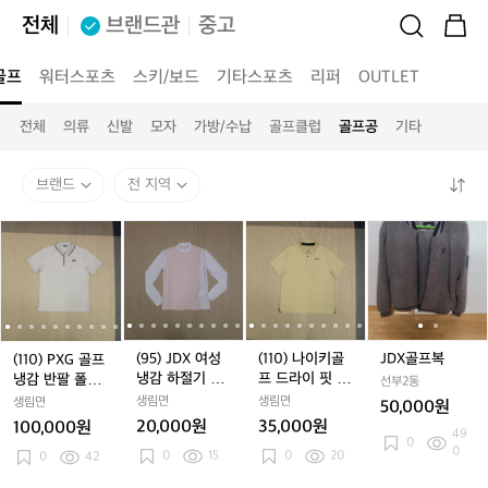
전체
브랜드관
중고
골프
워터스포츠
스키/보드
기타스포츠
리퍼
OUTLET
전체
의류
신발
모자
가방/수납
골프클럽
골프공
기타
브랜드
전 지역
(1
(1
(9
(1
(9
(1
(1
(9
(1
J
(
(
1
1
5)
1
5)
1
1
5)
1
D
1
5
0)
0)
J
0)
J
0)
0)
J
0)
X
J
P
P
D
P
D
나
P
D
나
골
X
X
X
X
X
이
X
X
이
프
G
G
여
G
여
키
G
여
키
복
골
골
성
골
성
골
골
성
골
(95) JDX 여성
(110) 나이키골
JDX골프복
(110) PXG 골프
프
프
냉
프
냉
프
프
냉
프
냉감 하절기 티
프 드라이 핏 투
냉감 반팔 폴로
선부2동
냉
냉
감
냉
감
드
냉
감
드
셔츠
어 폴로
셔츠
생림면
생림면
생림면
50,000원
감
감
하
감
하
라
감
하
라
20,000원
35,000원
100,000원
49
반
반
절
반
절
이
반
절
이
0
0
0
15
0
20
팔
0
42
팔
기
팔
기
핏
팔
기
핏
폴
폴
티
폴
티
투
폴
티
투