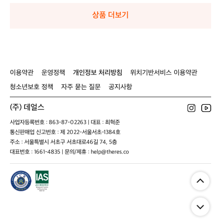
6
6
6
6
사
사
사
사
상품 더보기
이
이
이
이
즈
즈
즈
즈
남
남
남
남
여
여
여
여
공
공
공
공
용
용
용
용
이용약관
운영정책
개인정보 처리방침
위치기반서비스 이용약관
청소년보호 정책
자주 묻는 질문
공지사항
(주) 데얼스
사업자등록번호 : 863-87-02263 | 대표 : 최혁준
통신판매업 신고번호 : 제 2022-서울서초-1384호
주소 : 서울특별시 서초구 서초대로46길 74, 5층
대표번호 : 1661-4835 | 문의/제휴 : help@theres.co