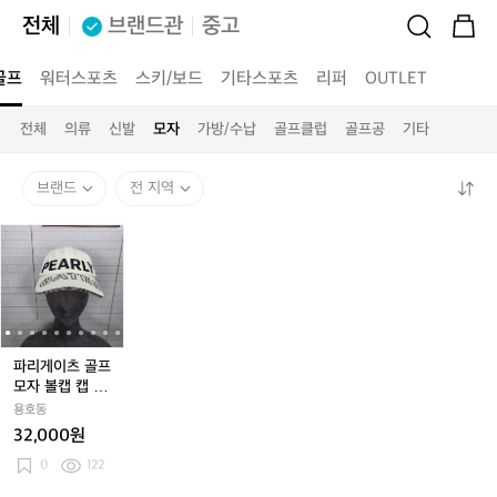
전체
브랜드관
중고
골프
워터스포츠
스키/보드
기타스포츠
리퍼
OUTLET
전체
의류
신발
모자
가방/수납
골프클럽
골프공
기타
브랜드
전 지역
파
파
파
파
리
리
리
리
게
게
게
게
이
이
이
이
츠
츠
츠
츠
골
골
골
골
프
프
프
프
파리게이츠 골프
모
모
모
모
모자 볼캡 캡 56
자
자
자
자
사이즈 남여공용
용호동
볼
볼
볼
볼
32,000원
캡
캡
캡
캡
캡
0
122
캡
캡
캡
5
5
5
5