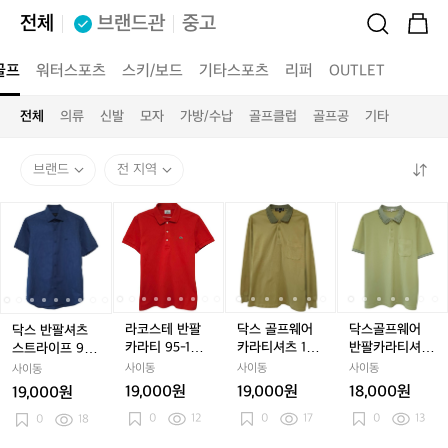
전체
브랜드관
중고
골프
워터스포츠
스키/보드
기타스포츠
리퍼
OUTLET
전체
의류
신발
모자
가방/수납
골프클럽
골프공
기타
브랜드
전 지역
닥
닥
라
닥
라
닥
닥
라
닥
닥
스
스
코
스
코
스
스
코
스
스
반
반
스
반
스
골
반
스
골
골
팔
팔
테
팔
테
프
팔
테
프
프
셔
셔
반
셔
반
웨
셔
반
웨
웨
츠
츠
팔
츠
팔
어
츠
팔
어
어
스
스
카
스
카
카
스
카
카
반
라코스테 반팔
닥스 골프웨어
닥스골프웨어
닥스 반팔셔츠
트
트
라
트
라
라
트
라
라
팔
카라티 95-100
카라티셔츠 100
반팔카라티셔츠
스트라이프 95-
라
라
티
라
티
티
라
티
티
카
골프웨어
-105
100-105
100
사이동
사이동
사이동
사이동
이
이
9
이
9
셔
이
9
셔
라
19,000원
19,000원
18,000원
19,000원
프
프
5
프
5
츠
프
5
츠
티
0
12
0
17
0
13
9
0
18
9
-
9
-
1
9
-
1
셔
-
5
5
1
5
1
0
5
1
0
츠
1