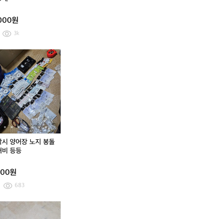
J
3
7
J
7
레
7
0
레
0
,000원
인
1
~
인
~
맥
8
9
맥
9
3k
스
9
스
9
레
대
레
대
배
체
붕
배
체
붕
인
인
스
어
어
스
어
어
자
자
바
맨
낚
바
맨
낚
켓
켓
다
2
시
다
2
시
루
점
양
루
점
양
어
등
어
어
등
어
낚
낚
장
낚
낚
장
시
시
노
시
시
노
대
전
지
대
전
지
자
봉
자
봉
낚시 양어장 노지 봉돌
찌
돌
찌
돌
채비 등등
편
편
대
대
000원
채
채
비
비
683
등
등
등
등
바
시
바
시
다
마
다
마