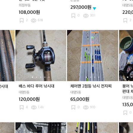
판암동
3
J
3
J
3
J
7
의정부동
대명5동
297,000원
7
레
7
레
7
레
0
108,000원
220
1
인
1
인
1
인
~
0
301
8
맥
8
맥
8
맥
9
2
618
2
스
스
스
9
레
레
레
대
강
배
강
배
체
배
체
붕
인
인
인
원
스
원
스
어
스
어
어
자
자
자
산
바
산
바
맨
바
맨
낚
켓
켓
켓
업
다
업
다
2
다
2
시
고
루
고
루
점
루
점
양
급
어
급
어
등
어
등
어
대
낚
대
낚
낚
낚
낚
장
물
시
물
시
시
시
시
노
낚
대
낚
대
전
대
전
지
시
시
자
자
봉
배스 바다 루어 낚시대
체어맨 2점등 낚시 전자찌
붕어 
낚시대
대
대
찌
찌
돌
편대 
대명5동
대명5동
사
사
편
대명5동
120,000원
65,000원
구
구
대
135,
팔
팔
채
4
1.4k
0
910
골
골
비
0
드
드
등
등
은
소
은
소
바
은
소
바
시
성
야
성
야
다
성
야
다
마