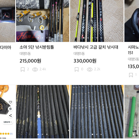
1
5
1
5
낚
1
5
낚
노
호
단
호
단
시
호
단
시
베
바
낚
바
낚
고
바
낚
고
이
다
시
다
시
급
다
시
급
트
낚
받
낚
받
갈
낚
받
갈
릴
시
침
시
침
치
시
침
치
큐
대
틀
대
틀
낚
대
틀
낚
라
다
다
시
다
시
도
소야 5단 낚시받침틀
바다낚시 고급 갈치 낚시대
시마노
 다이아
이
이
대
이
대
D
151
대명5동
대명5동
아
아
아
C
대명5동
215,000원
330,000원
플
플
플
1
135,
렉
렉
렉
5
2
2.4k
0
2.2k
스
스
스
1
1
수
수
수
향
향
향
다
다
국
다
국
민
기
기
기
이
이
내
이
내
물
아
아
최
아
최
낚
플
플
고
플
고
시
렉
렉
급
렉
급
세
스
스
민
스
민
트
신
신
물
신
물
수
수
낚
수
낚
향
향
시
향
시