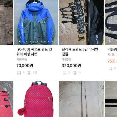
[9
[9
단
[9
키
5
5
레
5
플
-
-
져
-
링
1
1
트
1
가
0
0
윈
0
방
0]
0]
드
0]
씨
씨
5
씨
울
울
단
울
프
프
낚
프
윈
윈
시
윈
[95-100] 씨울프 윈드 앤
단레져 트윈드 5단 낚시받
키플링
드
드
받
드
워터 피싱 자켓
침틀
감계리
앤
앤
침
앤
의정부동
대명5동
75%
워
워
틀
워
70,000원
320,000원
터
터
터
0
피
피
피
1
523
2
1k
싱
싱
싱
자
자
자
키
키
키
J
키
J
유
켓
켓
켓
플
플
플
S
플
S
양
링
링
링
컴
링
컴
거
가
가
가
퍼
가
퍼
문
방
방
방
니
방
니
석
쏘
쏘
조
치
치
돌