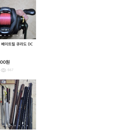
낚
노
낚
노
시
베
시
베
고
이
고
이
급
트
급
트
갈
릴
갈
릴
치
큐
치
큐
낚
라
낚
라
시
도
시
도
 베이트릴 큐라도 DC
대
D
대
D
C
C
1
1
000원
5
5
1
1
667
국
민
민
내
물
물
최
낚
낚
고
시
시
급
세
세
민
트
트
물
낚
시