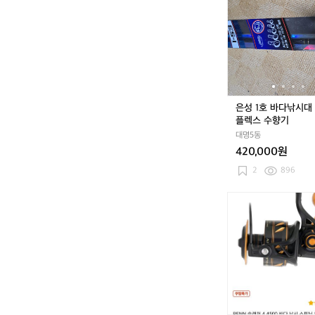
1
호
바
다
낚
시
대
다
은성 1호 바다낚시대
이
플렉스 수향기
아
대명5동
플
420,000원
렉
스
2
896
수
향
P
기
E
N
N
슬
래
머
4
4