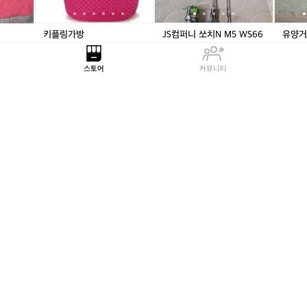
N
N
돔
M
M
민
5
5
장
키플링가방
JS컴퍼니 쏘치N M5 WS66
유양거
W
W
대/
2UL 팝니다
미사용
감계리
S
S
미
구래동
상대원1
30,000원
6
6
사
스토어
커뮤니티
300
150,000원
6
6
용
0
541
2
2
0
2
2.8k
U
U
L
L
은
최
최
대
팝
팝
성
고
고
물
니
니
n
급
급
경
다
다
t
민
민
질
대
물
물
낚
물
낚
낚
시
낚
시
시
대
시
대
대
셋
대
천
천
트
명
명
행
은성 nt대물 낚시대
최고급 민물낚시대 천명극
대물 
극
극
낚
보광 양어장. 노지
사구팔
대명5동
보
보
사
대명5동
대명5동
30,000원
광
광
구
240,000원
700
양
양
팔
2
4.4k