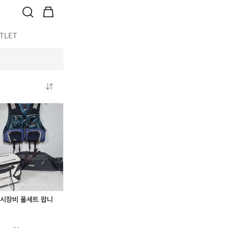
TLET
아
포
바
아
포
바
디
도
다
디
도
다
다
박
낚
다
박
낚
스
스
시
스
스
시
트
미
장
트
미
장
랙
니
비
랙
니
비
탑
E
풀
탑
E
풀
져
P
세
져
P
세
지
P
트
지
P
트
네
아
팝
네
아
팝
시장비 풀세트 팝니
이
이
니
이
이
니
비
스
다
비
스
다
9
박
9
박