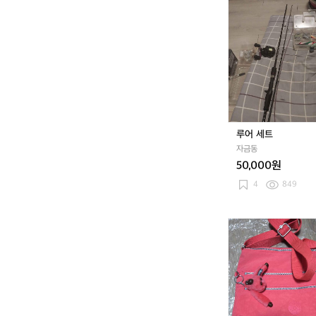
루
어
세
트
루어 세트
자금동
50,000원
4
849
키
플
링
가
방