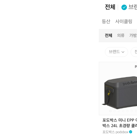
전체
브
전체
캠핑
등산
사이클링
전체
의류
가방
브랜드
포
도
박
스
미
니
E
P
P
아
포도박스 미니 EPP
이
박스 24L 초경량 쿨
스
프트하드 캠핑 보온 
포도박스 podobox
박
방