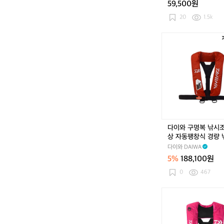
59,500원
스
2
20
1.5k
4
L
다
초
이
경
와
량
구
쿨
명
러
복
백
낚
소
시
프
조
트
끼
다이와 구명복 낚시
하
선
상 자동팽창식 경량
드
상
명조끼 라이프자켓 DF
캠
다이와 DAIWA
자
3 레드
핑
5%
188,100원
동
보
팽
0
467
온
창
보
식
다
냉
경
이
가
량
와
방
낚
구