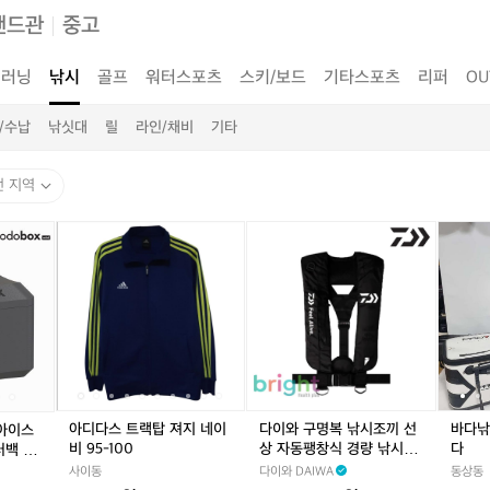
랜드관
중고
러닝
낚시
골프
워터스포츠
스키/보드
기타스포츠
리퍼
OU
/수납
낚싯대
릴
라인/채비
기타
전 지역
포
아
포
아
다
포
아
바
도
디
도
디
이
도
디
다
박
다
박
다
와
박
다
낚
스
스
스
스
구
스
스
시
미
트
미
트
명
미
트
장
니
랙
니
랙
복
니
랙
비
E
탑
E
탑
낚
E
탑
풀
P
져
P
져
시
P
져
세
P
지
P
지
조
P
지
트
아
네
아
네
끼
아
네
팝
아디다스 트랙탑 져지 네이
다이와 구명복 낚시조끼 선
바다낚
 아이스
이
이
이
이
선
이
이
니
비 95-100
상 자동팽창식 경량 낚시구
다
러백 소
스
비
스
비
상
스
비
다
명조끼 라이프자켓 DF-910
보냉 가
사이동
다이와 DAIWA
동상동
박
9
박
9
자
박
9
5 블랙