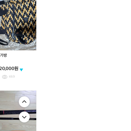
[9
키
[9
5
플
5
-
링
-
1
가
1
0
방
0
0]
0]
씨
씨
울
울
프
프
윈
윈
가방
드
드
앤
앤
20,000원
워
워
터
터
469
피
피
싱
싱
자
자
키
J
유
키
J
유
켓
켓
플
S
양
플
S
양
링
컴
거
링
컴
거
가
퍼
문
가
퍼
문
방
니
석
방
니
석
쏘
조
쏘
조
치
돌
치
돌