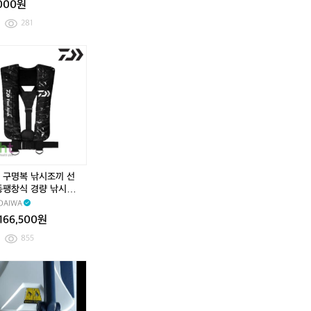
,000원
5
스
5
스
-
2
-
2
281
1
4
1
4
0
L
0
L
0
초
0
초
경
경
량
량
쿨
쿨
러
러
백
백
소
소
프
프
트
트
 구명복 낚시조끼 선
하
하
동팽창식 경량 낚시구
드
드
 라이프자켓 DF-910
DAIWA
캠
캠
랙카모
핑
핑
166,500원
보
보
855
온
온
보
보
쯔
시
쯔
시
냉
냉
리
마
리
마
가
가
겐
노
겐
노
방
방
바
2
바
2