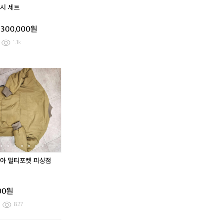
대
시 세트
설
화
300,000원
수
프
1.1k
리
미
엄
강
컬
컬
원
럼
럼
록
비
비
시
아
아
멀
멀
티
티
포
포
켓
켓
피
피
싱
싱
아 멀티포켓 피싱점
점
점
퍼
퍼
X
X
00원
L
L
827