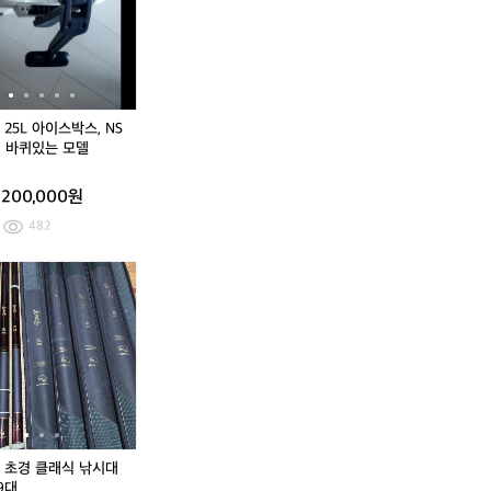
칸
5
칸
5
&
L
&
L
밑
아
밑
아
밥
이
밥
이
통
스
통
스
박
박
25L 아이스박스, NS
스,
스,
U 바퀴있는 모델
N
N
S
S
200,000원
-
-
E
E
482
2
2
5
5
[M]
가
해
[M]
해
U
U
다
마
금
다
금
바
바
이
가
강
이
강
퀴
퀴
와
츠
초
와
초
있
있
D
레
경
D
경
는
는
R
인
클
R
클
모
모
-
코
래
-
래
델
델
2
트
식
2
식
0
G
낚
0
낚
0
M
시
0
시
 초경 클래식 낚시대
8
-
대
8
대
9대