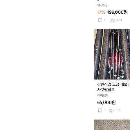
프
3
자
연산1동
7
켓
17%
499,000원
1
D
8
0
434
F
-
강
9
원
1
산
0
업
5
고
핑
급
크
대
물
낚
시
강원산업 고급 대물
대
사구팔골드
사
대명5동
구
65,000원
팔
골
1
1.6k
드
은
성