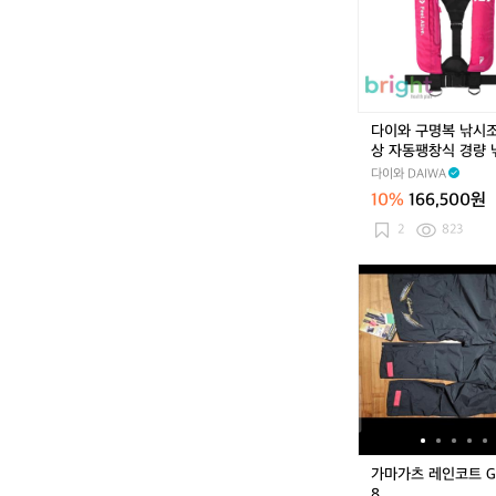
시
명
구
복
명
낚
조
시
끼
조
라
끼
다이와 구명복 낚시
이
선
상 자동팽창식 경량
프
상
명조끼 라이프자켓 DF
자
다이와 DAIWA
자
5 핑크
켓
10%
166,500원
동
D
팽
2
823
F
창
-
식
가
9
경
마
1
량
가
0
낚
츠
3
시
레
레
구
인
드
명
코
조
트
끼
G
라
M
가마가츠 레인코트 GM
이
-
8