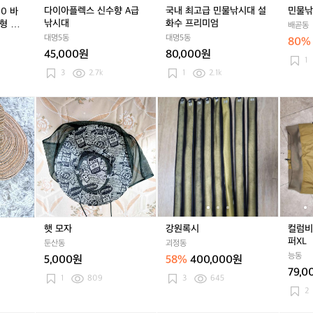
A
A
대
A
대
다이아플렉스 신수향 A급
국내 최고급 민물낚시대 설
민물낚
00 바
급
급
설
급
설
낚시대
화수 프리미엄
형 에
배곧동
낚
낚
화
낚
화
대명5동
대명5동
80%
시
시
수
시
수
45,000원
80,000원
대
대
프
대
프
1
리
리
3
2.7k
1
2.1k
미
미
엄
엄
리
햇
리
햇
강
리
강
컬
본
모
본
모
원
본
원
럼
버
자
버
자
록
버
록
비
킷
킷
시
킷
시
아
햇
햇
햇
멀
모
모
모
티
자
자
자
포
켓
피
싱
햇 모자
강원록시
컬럼비
점
퍼XL
둔산동
괴정동
퍼
능동
5,000원
58%
400,000원
X
79,0
L
1
809
3
645
2