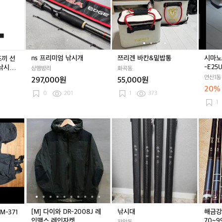
5
시
시
시
미
칸
칸
5
블
구
구
구
엄
&
&
L
랙
명
명
명
낚
밑
밑
아
조
조
조
시
밥
밥
이
끼
끼
끼
개
통
통
스
라
라
라
박
ns 프리미엄 낚시개
쯔리겐 바칸&밑밥통
시마노 
조끼 선
이
이
이
스,
-E25
 낚시구
프
상맹방리
프
화곡동
프
N
-910
연산1동
자
자
자
297,000원
55,000원
S
켓
켓
켓
20%
-
0
201
1
373
D
D
D
E
1
F
F
F
2
-
-
-
5
가
[M]
가
[M]
낚
가
[M]
해
9
9
9
U
마
다
마
다
시
마
다
금
1
1
1
바
가
이
가
이
대
가
이
강
0
0
0
퀴
츠
와
츠
와
츠
와
초
3
3
5
있
레
D
레
D
레
D
경
블
블
블
는
인
R
인
R
인
R
클
랙
랙
랙
모
코
-
코
-
코
-
래
카
카
델
트
2
트
2
트
2
식
모
모
G
0
G
0
G
0
낚
M
0
M
0
M
0
시
[M] 다이와 DR-2008J 레
낚시대
해금강
-371
-
8
-
8
-
8
대
인맥스 레인자켓
70~9