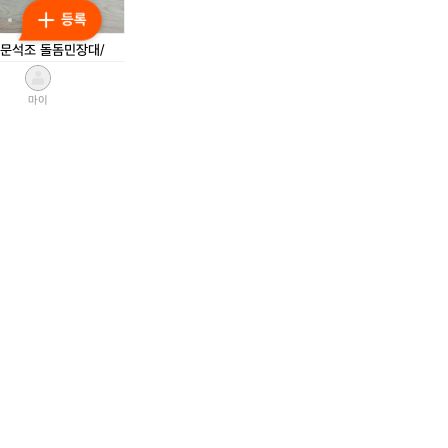
N
돔
N
돔
M
민
M
민
5
장
5
장
문석조 돌돔민장대/
W
대/
W
대/
S
미
S
미
동
6
사
6
사
마이
,000원
6
용
6
용
2
2
1.6k
U
U
L
L
최
대
최
대
팝
팝
고
물
고
물
니
니
급
경
급
경
다
다
민
질
민
질
물
낚
물
낚
낚
시
낚
시
시
대
시
대
대
셋
대
셋
천
트
천
트
명
행
명
행
경질 낚시대 셋트 행낚
극
낚
극
낚
 12대 일괄
보
사
보
사
광
구
광
구
,000원
양
팔
양
팔