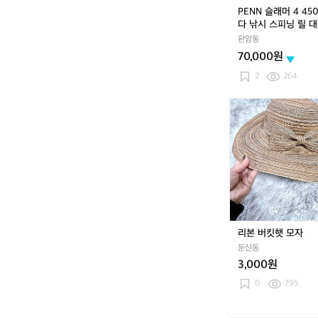
5
PENN 슬래머 4 45
0
다 낚시 스피닝 릴 대
0
기
판암동
바
70,000원
다
낚
2
264
시
스
리
피
본
닝
버
릴
킷
대
햇
형
모
에
자
기
리본 버킷햇 모자
둔산동
3,000원
0
795