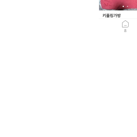
키플링가방
감계리
75%
20,000원
홈
0
652
가
슴
장
화
해
동
가슴장화해동
봉덕3동
28%
210,000원
1
887