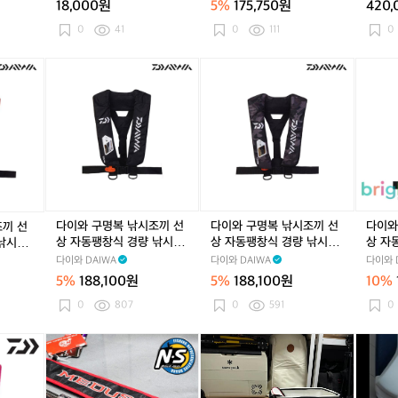
18,000원
5%
175,750원
420
스
5
스
5
동
스
5
2
-
2
-
팽
2
-
0
41
0
111
0
4
1
4
1
창
4
1
L
0
L
0
식
L
0
다
다
다
초
0
초
0
경
초
0
이
이
이
경
경
량
경
와
와
와
량
량
낚
량
구
구
구
쿨
쿨
시
쿨
명
명
명
러
러
구
러
복
복
복
백
백
명
백
낚
낚
낚
소
소
조
소
시
시
시
프
프
끼
프
조
조
조
트
트
라
트
끼
끼
끼
다이와 구명복 낚시조끼 선
다이와 구명복 낚시조끼 선
다이와
조끼 선
하
하
이
하
선
선
선
상 자동팽창식 경량 낚시구
상 자동팽창식 경량 낚시구
상 자
 낚시구
드
드
프
드
상
상
상
명조끼 라이프자켓 DF-910
명조끼 라이프자켓 DF-910
명조끼
-910
다이와 DAIWA
다이와 DAIWA
다이와 
캠
캠
자
캠
자
자
자
3 블랙
3 블랙카모
5 블
핑
핑
켓
핑
5%
188,100원
5%
188,100원
10%
동
동
동
보
보
D
보
팽
팽
팽
0
807
0
591
0
온
온
F
온
창
창
창
보
보
-
보
식
식
식
n
쯔
쯔
시
냉
냉
9
냉
경
경
경
s
리
리
마
가
가
1
가
량
량
량
프
겐
겐
노
방
방
0
방
낚
낚
낚
리
바
바
2