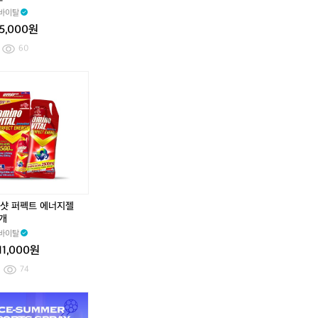
제
선
제
선
바이탈
형
크
형
크
5
림
5
림
5,000원
0
5
0
5
60
m
0
m
0
l
m
l
m
l
l
샷 퍼펙트 에너지젤
4개
바이탈
11,000원
74
와
와
뿌
와
와
뿌
치
치
리
치
치
리