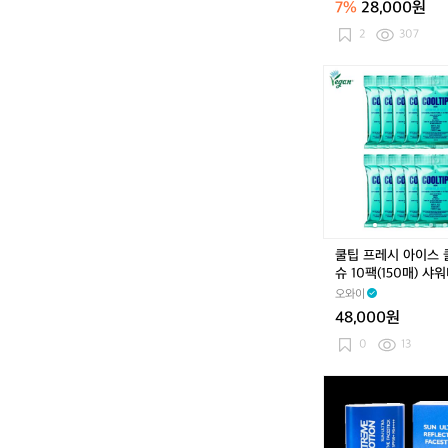
7%
28,000원
치
(1
2
307
0
개
쿨
입,
팁
대
프
용
레
량)
시
아
이
스
쿨
링
쿨팁 프레시 아이스
티
슈 10팩(150매) 샤
슈
퍼퓸티슈
오와이
1
48,000원
0
팩
0
13
(1
5
익
0
스
매)
트
샤
림