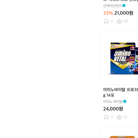
펜
놀이 골프 서핑 다이
선데이모먼츠
스
/ 비건 리프세이프 미
33%
21,000원
액
름개선
티
0
68
브
프
아
로
미
선
노
크
바
림
이
/
탈
물
프
놀
로
이
3
골
8
아미노바이탈 프로3
프
0
g 14포
서
0
핑
아미노 바이탈
m
다
24,000원
g
이
1
0
52
빙
4
러
포
아
닝
미
/