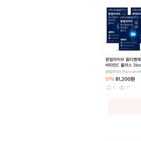
x
팜
얼
라
이
브
옵
티
엠
에
스
팜얼라이브 옵티엠
엠
비타민C 플러스 3bo
비
팜얼라이브 Pharmalive
타
51%
81,200원
민
C
0
37
플
러
스
3
b
o
x