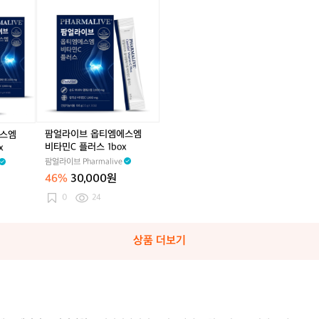
x
x
러
팜
m
m
스
얼
l)
l)
5
라
b
이
o
브
x
옵
티
엠
에
스
팜얼라이브 옵티엠에스엠
에스엠
엠
비타민C 플러스 1box
x
비
팜얼라이브 Pharmalive
타
46%
30,000원
민
C
0
24
플
러
스
상품 더보기
1
b
o
x