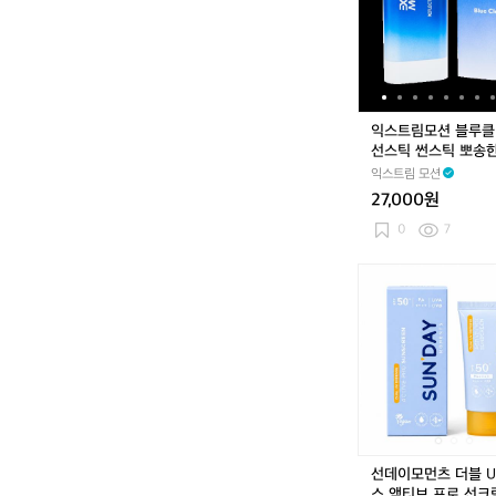
워
모
티
션
슈
블
퍼
루
퓸
클
티
리
익스트림모션 블루
슈
어
선스틱 썬스틱 뽀송
선
형선크림
익스트림 모션
스
27,000원
틱
썬
0
7
스
틱
선
뽀
데
송
이
한
모
스
먼
틱
츠
형
더
선
블
크
U
림
V
선데이모먼츠 더블 U
디
스 액티브 프로 선크림