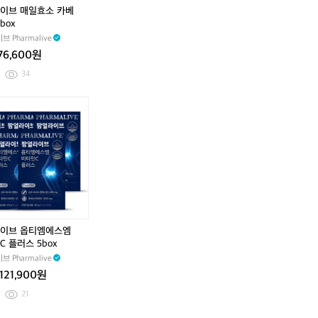
A
l)
독
A
l)
독
화
썸
썸
이브 매일효소 카베
+
리
+
리
기
머
머
box
+
커
+
커
에
쿨
쿨
 Pharmalive
+
버
+
버
어
링
링
+
(3
+
(3
76,600원
로
스
스
(1
0
(1
0
졸
프
프
34
5
0
5
0
식
레
레
0
m
0
m
소
이
이
m
l
m
l
화
로
로
l
1
l
1
용
즈
즈
6
5
6
5
구
마
마
0
0
0
0
리
리
m
m
m
m
향
향
l)
l)
l)
l)
라
라
일
일
락
락
향
향
이브 옵티엠에스엠
(1
(1
 플러스 5box
5
5
 Pharmalive
0
0
m
m
121,900원
l
l
21
6
6
0
0