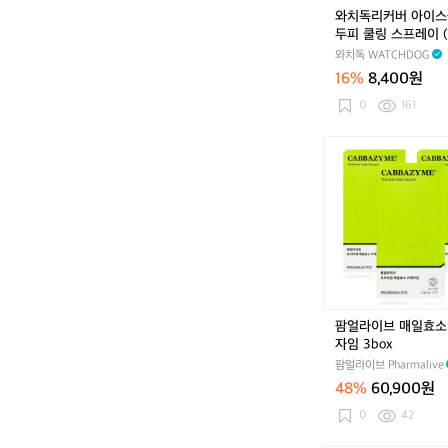
썸
와치독리커버 아이
머
두피 쿨링 스프레이 (1
두
60ml)
와치독 WATCHDOG
피
16%
8,400원
쿨
링
0
161
스
프
팜
레
얼
이
라
(1
이
5
브
0
매
m
일
l
효
6
소
0
카
팜얼라이브 매일효소
m
베
자임 3box
l)
자
팜얼라이브 Pharmalive
임
48%
60,900원
3
b
0
42
o