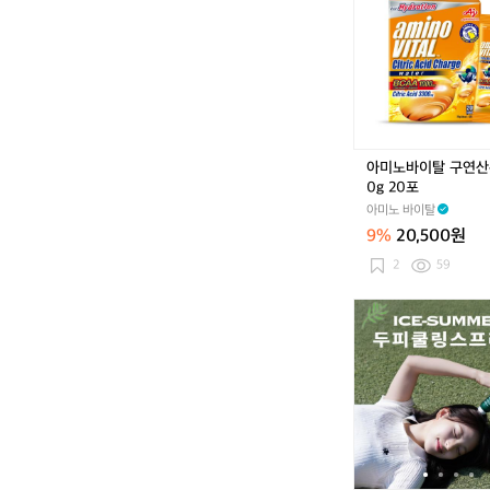
노
비
바
건
이
리
탈
프
구
세
연
이
산
프
워
미
아미노바이탈 구연산
터
백
0g 20포
1
주
아미노 바이탈
0
름
9%
20,500원
g
개
2
2
59
선
0
포
와
치
독
리
커
버
아
이
스