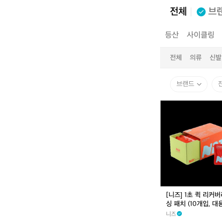
전체
브
전체
캠핑
등산
사이클링
전체
의류
신발
브랜드
[니
즈]
1
초
퀵
리
커
버
리
아
[니즈] 1초 퀵 리커
이
싱 패치 (10개입, 대
싱
니즈
패