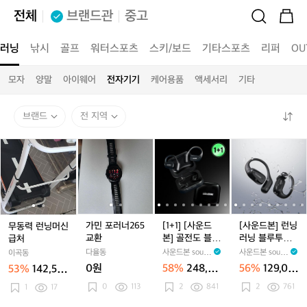
전체
브랜드관
중고
러닝
낚시
골프
워터스포츠
스키/보드
기타스포츠
리퍼
OU
모자
양말
아이웨어
전자기기
케어용품
액세서리
기타
브랜드
전 지역
무
무
가
가
[1
[1
[사
동
동
민
민
+
+
운
력
력
포
포
1]
1]
드
런
런
러
러
[사
[사
본]
닝
닝
너
너
운
운
런
머
머
2
2
드
드
닝
신
신
6
6
본]
본]
러
가민 포러너265
[1+1] [사운드
[사운드본] 런닝
무동력 런닝머신
급
급
5
5
골
골
닝
교환
본] 골전도 블루
러닝 블루투스
급처
처
처
교
교
전
전
블
투스 이어폰 오
오픈형 이어폰
다율동
사운드본 sound
사운드본 sound
이곡동
환
환
도
도
루
픈형 무선 에어
골전도 무선 자
BONE
BONE
0원
58%
248,00
56%
129,00
53%
142,50
블
전도 스포츠 핸
블
투
전거 스포츠 핸
0원
0원
0원
0
113
즈프리 LITE 01
2
841
즈프리 LITE 01
2
761
1
17
루
루
스
투
투
오