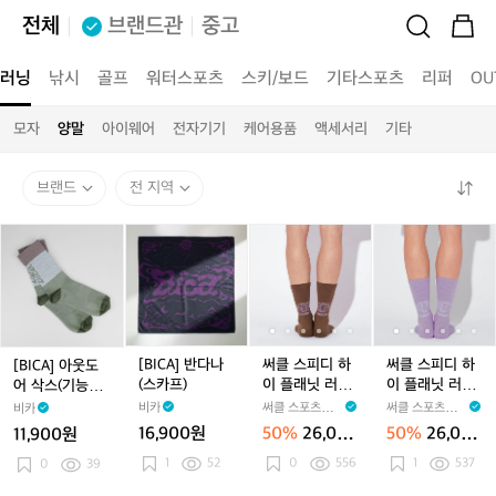
전체
브랜드관
중고
러닝
낚시
골프
워터스포츠
스키/보드
기타스포츠
리퍼
OU
모자
양말
아이웨어
전자기기
케어용품
액세서리
기타
브랜드
전 지역
[B
[B
써
써
써
I
I
클
클
클
C
C
스
스
스
A]
A]
피
피
피
아
반
디
디
디
웃
다
하
하
하
도
나
이
이
이
[BICA] 반다나
써클 스피디 하
써클 스피디 하
[BICA] 아웃도
어
(스
플
플
플
(스카프)
이 플래닛 러닝
이 플래닛 러닝
어 삭스(기능성
삭
카
래
래
래
삭스 양말 오터
삭스 양말 라일
양말)
비카
써클 스포츠웨어
써클 스포츠웨어
비카
스
프)
닛
닛
닛
브라운 공용
락 공용
CIRCLE SPORT
CIRCLE SPORT
16,900원
50%
26,000
50%
26,000
11,900원
(기
러
SWEAR
러
러
SWEAR
원
원
1
52
0
556
1
537
능
0
39
닝
닝
닝
성
삭
삭
삭