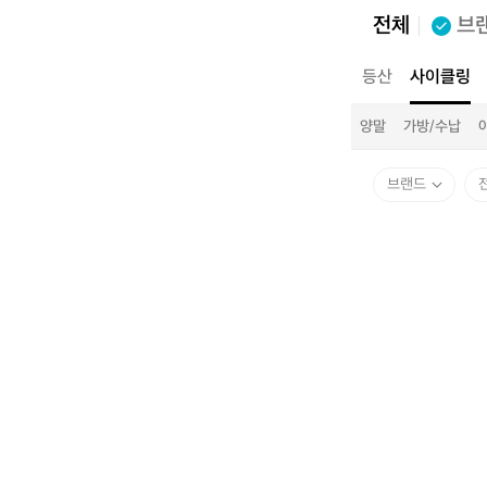
전체
브
전체
캠핑
등산
사이클링
전체
의류
신발
모자
양말
가방/수납
브랜드