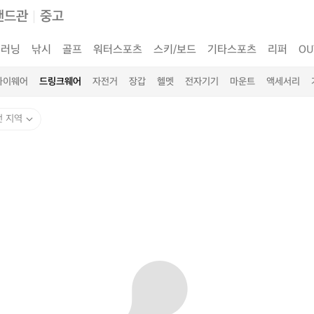
랜드관
중고
러닝
낚시
골프
워터스포츠
스키/보드
기타스포츠
리퍼
OU
아이웨어
드링크웨어
자전거
장갑
헬멧
전자기기
마운트
액세서리
전 지역