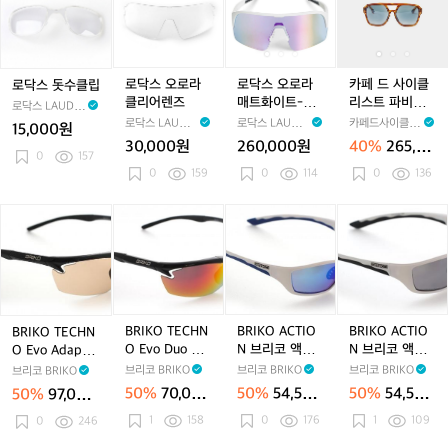
스
스
스
스
드
돗
오
오
오
사
수
로
로
로
이
클
라
라
라
클
립
클
매
매
리
로닥스 오로라
로닥스 오로라
카페 드 사이클
로닥스 돗수클립
리
트
트
스
클리어렌즈
매트화이트-퍼
리스트 파비우
로닥스 LAUDA
어
화
화
트
플변색 선글라
스 클래식 선글
X
로닥스 LAUDA
로닥스 LAUDA
카페드사이클리
15,000원
렌
이
이
파
스
라스 앰버 공용
X
X
스트 Cafe du C
30,000원
260,000원
40%
265,80
즈
트-
트-
비
ycliste
0
157
0원
0
159
0
114
0
136
퍼
퍼
우
플
플
스
B
B
변
B
변
클
B
R
R
색
R
색
래
R
I
I
선
I
선
식
I
K
K
글
K
글
선
K
O
O
라
O
라
글
O
T
T
스
A
스
라
A
E
E
C
스
C
BRIKO TECHN
BRIKO ACTIO
BRIKO ACTIO
BRIKO TECHN
C
C
T
앰
T
O Evo Duo 브
N 브리코 액션 -
N 브리코 액션 -
O Evo Adaptiv
H
H
I
버
I
리코 테크노 에
화이트/블루(F 1
화이트/블랙(D
e 브리코테크노
브리코 BRIKO
브리코 BRIKO
브리코 BRIKO
브리코 BRIKO
N
N
O
공
O
보 듀오 - 무광
16)
D)
에보 아답티브(F
50%
70,000
50%
54,500
50%
54,500
50%
97,000
O
O
블랙/샤이니블
N
용
N
110)
원
원
원
원
랙(F 110)
1
158
0
176
1
109
E
0
246
E
브
브
v
v
리
리