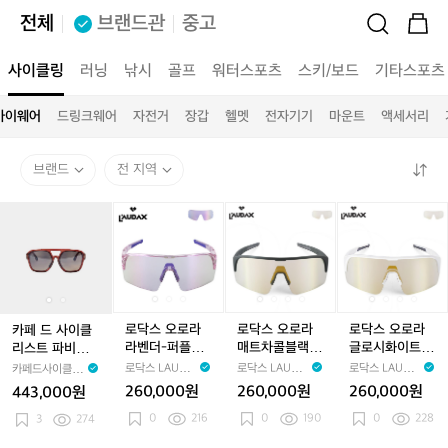
전체
브랜드관
중고
사이클링
러닝
낚시
골프
워터스포츠
스키/보드
기타스포츠
아이웨어
드링크웨어
자전거
장갑
헬멧
전자기기
마운트
액세서리
브랜드
전 지역
카
카
로
로
로
로
로
로
페
페
닥
닥
닥
닥
닥
닥
드
드
스
스
스
스
스
스
사
사
오
오
오
오
오
오
이
이
로
로
로
로
로
로
클
클
라
라
라
라
라
라
리
리
라
라
매
라
매
글
로닥스 오로라
로닥스 오로라
로닥스 오로라
카페 드 사이클
스
스
벤
벤
트
벤
트
로
라벤더-퍼플변
매트차콜블랙-
글로시화이트-
리스트 파비우스
트
트
더-
더-
차
더-
차
시
색 선글라스
골드변색 선글
골드변색 선글
클래식 선글라스
로닥스 LAUDA
로닥스 LAUDA
로닥스 LAUDA
카페드사이클리
파
파
퍼
퍼
콜
퍼
콜
화
라스
라스
와인 공용
X
X
X
스트 Cafe du C
260,000원
260,000원
260,000원
443,000원
비
비
플
플
블
플
블
이
ycliste
0
216
0
190
0
228
우
3
274
우
변
변
랙-
변
랙-
트-
스
스
색
색
골
색
골
골