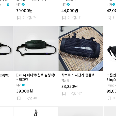
드
핸
백)
백)
이 블랙
비카
비카
비카
 du
라
들
-
-
이
79,000원
44,000원
42,
가
체
블
블
방)
크
랙
0
74
0
41
1
랙
-
블
민
다
랙
[B
락
락
크
트
크
I
브
브
롬
공
네
C
로
로
인
용
이
A]
스
스
더
비
패
자
자
스
니
전
전
트
팩
거
거
리
(힙
핸
핸
S
색
들
들
a
슬
백
백
b
[BICA] 패니팩(힙색 슬링백)
락브로스 자전거 핸들백
크롬인더
 슬링백)
링
i
- 딥그린
Sling
역삼동
백)
n
비카
크롬인
33,250원
-
6
39,000원
99,
딥
L
1
167
그
S
0
48
0
린
l
i
크
크
크
크
카
크
카
카
n
롬
롬
롬
롬
페
롬
페
페