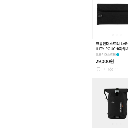
인
아
더
공
스
용
트
리
L
A
R
크롬인더스트리 LARG
G
ILITY POUCH(파우
E
크롬인더스트리
U
29,000원
T
I
0
63
L
I
카
T
페
Y
드
P
사
O
이
U
클
C
리
H
스
(파
트