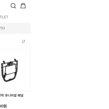
TLET
기타
캐
캐
툴
툴
캐
캐
툴
툴
즘
즘
레
레
즘
즘
레
레
쿨
쿨
인
인
쿨
쿨
인
인
러
러
락
락
러
러
락
락
인
인
어
유
인
인
어
유
락
락
댑
니
락
락
댑
니
/
/
터
버
/
/
터
버
2
2
세
셜
2
2
세
셜
1
1
트
패
1
1
트
패
L
L
널
L
L
널
인락 유니버셜 패널
/
/
/
/
더
미
더
미
000원
스
드
스
드