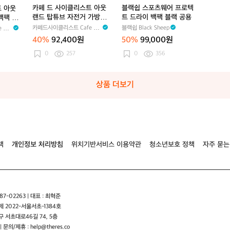
우
(더
우
(더
어
(더
어
카
아
아
아
아
로
아
카페 드 사이클리스트 아웃
블랙쉽 스포츠웨어 프로텍
트 아웃
치)
블
치)
블
런
블
런
키
웃
웃
웃
웃
텍
웃
랜드 탑튜브 자전거 가방 카
트 드라이 백팩 블랙 공용
백팩 블
트
트
트
트
트
공
랜
랜
랜
랜
트
랜
키 공용
카페드사이클리스트 Cafe du
블랙쉽 Black Sheep
 du
랙
랙
화
랙
화
용
드
드
드
드
드
드
Cycliste
피
피
이
피
이
40%
92,400원
50%
99,000원
방
탑
방
탑
라
탑
드
드
트
드
트
수
튜
수
튜
이
튜
0
257
0
356
백)
백)
공
백)
공
드
브
드
브
백
브
용
용
라
자
라
자
팩
자
이
전
이
전
블
전
상품 더보기
백
거
백
거
랙
거
백
가
백
가
공
가
팩
방
팩
방
용
방
블
카
블
카
카
랙
키
랙
키
키
공
공
공
공
공
책
개인정보 처리방침
위치기반서비스 이용약관
청소년보호 정책
자주 묻는
용
용
용
용
용
7-02263 | 대표 : 최혁준
 2022-서울서초-1384호
 서초대로46길 74, 5층
| 문의/제휴 : help@theres.co