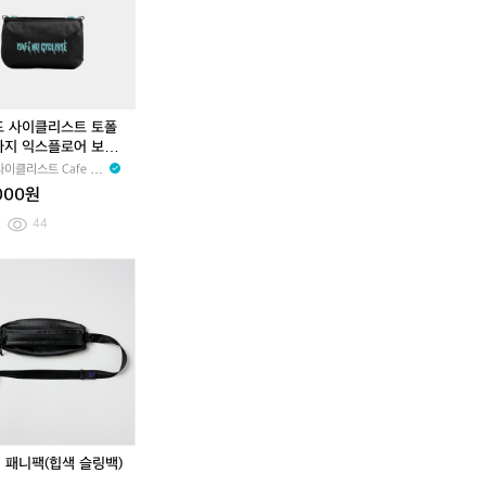
지
지
토
쿠
토
토
쿠
토
트
리
트
트
리
트
인
어
인
인
어
인
락
인
락
락
인
락
/
락
/
/
락
/
2
/
2
2
/
2
드 사이클리스트 토폴
5
2
5
5
2
5
라지 익스플로어 보틀
L
2
L
L
2
L
 카본 드라이 블랙 민
이클리스트 Cafe du
/
L
/
/
L
/
용
e
000원
미
/
블
미
/
블
드
미
랙
드
미
랙
44
블
드
블
드
루
블
루
블
루
루
A] 패니팩(힙색 슬링백)