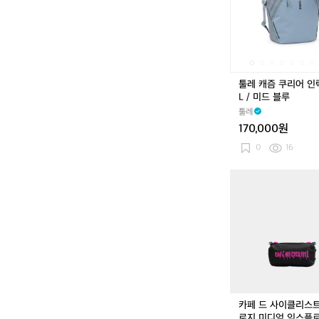
지
쿠
리
어
인
락
/
툴레 캐즘 쿠리어 인락 
2
L / 미드 블루
2
툴레
L
170,000원
/
미
0
16
드
블
카
루
페
드
사
이
클
리
스
트
토
카페 드 사이클리스
폴
로지 미디엄 익스플