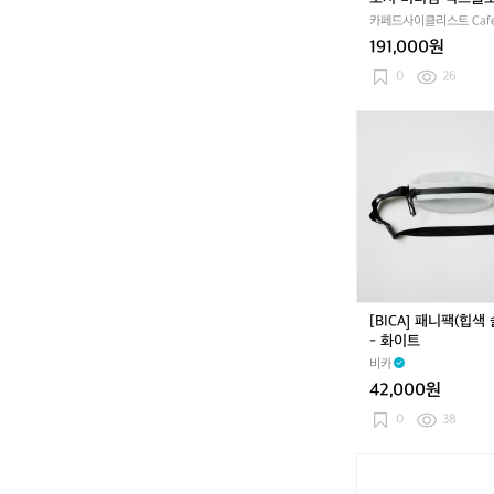
로
틀 사코슈 카본 드라
카페드사이클리스트 Cafe
지
푸시아 공용
Cycliste
191,000원
미
디
0
26
엄
익
[B
스
I
플
C
로
A]
어
패
보
니
틀
팩
사
(힙
코
색
슈
슬
[BICA] 패니팩(힙색
카
링
- 화이트
본
백)
드
비카
-
라
42,000원
화
이
이
0
38
블
트
랙
크
푸
롬
시