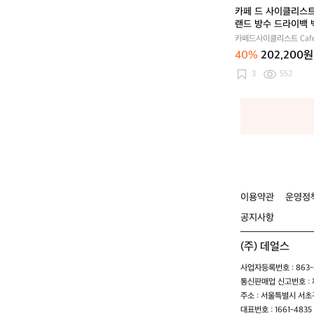
우
아
카페 드 사이클리스
치)
웃
랜드 방수 드라이백 
랜
랙 공용
카페드사이클리스트 Cafe
드
Cycliste
40%
202,200원
방
수
3
552
드
라
이
백
백
팩
블
랙
공
이용약관
운영정
용
공지사항
(주) 데얼스
사업자등록번호 : 863-8
통신판매업 신고번호 : 제
주소 : 서울특별시 서초구
대표번호 : 1661-4835 