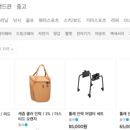
랜드관
중고
러닝
낚시
골프
워터스포츠
스키/보드
기타스포츠
리퍼
OU
아이웨어
드링크웨어
자전거
장갑
헬멧
전자기기
마운트
액세서리
전 지역
캐
캐
캐
캐
툴
캐
캐
툴
툴
즘
즘
즘
즘
레
즘
즘
레
레
쿨
쿨
쿨
쿨
인
쿨
쿨
인
인
러
러
러
러
락
러
러
락
락
인
인
인
인
어
인
인
어
유
락
락
락
락
댑
락
락
댑
니
/
/
/
/
터
/
/
터
버
2
2
2
2
세
2
2
세
셜
1
1
1
1
트
1
1
트
패
L
L
L
L
L
L
널
캐즘 쿨러 인락 / 21L / 더스
툴레 인락 어댑터 세트
툴레 
 / 미드
/
/
/
/
/
/
티드 오렌지
툴레
툴레
미
더
미
더
미
더
툴레
85,000원
65,
드
스
드
스
드
스