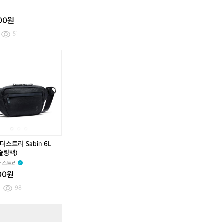
000원
51
크
크
롬
롬
인
인
더
더
스
스
트
트
리
리
S
S
a
a
b
b
스트리 Sabin 6L
i
i
(슬링백)
n
n
더스트리
6
6
000원
L
L
S
S
98
l
l
i
i
크
카
크
카
n
n
롬
페
롬
페