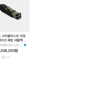
g
g
인
드
인
드
(슬
(슬
더
사
더
사
링
링
스
이
스
이
백)
백)
트
클
트
클
리
리
리
리
D
스
D
스
O
트
O
트
U
아
U
아
드 사이클리스트 아웃
B
웃
B
웃
바이크 패킹 새들백 안
L
랜
L
랜
 카키 공용
이클리스트 Cafe du
E
드
E
드
e
208,200원
T
바
T
바
R
이
R
이
461
A
크
A
크
C
패
C
패
K
킹
K
킹
F
새
F
새
E
들
E
들
E
백
E
백
D
안
D
안
B
장
B
장
A
가
A
가
G
방
G
방