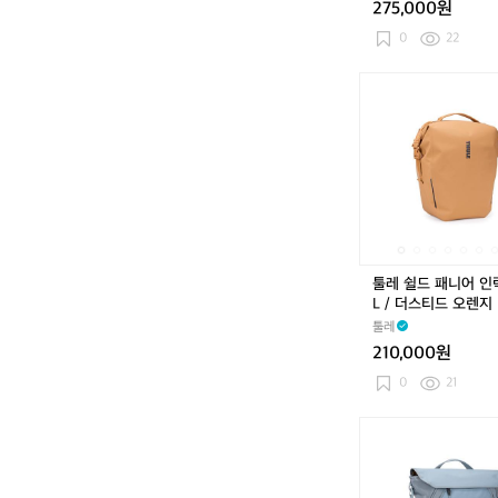
275,000원
블
루
0
22
툴
레
쉴
드
패
니
어
인
락
/
툴레 쉴드 패니어 인락 
2
L / 더스티드 오렌지
2
툴레
L
210,000원
/
더
0
21
스
티
툴
드
레
오
캐
렌
즘