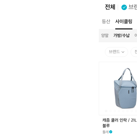
전체
브
전체
캠핑
등산
사이클링
전체
의류
신발
모자
양말
가방/수납
브랜드
캐
즘
쿨
러
인
락
/
2
1
L
캐즘 쿨러 인락 / 21L
/
블루
미
툴레
드