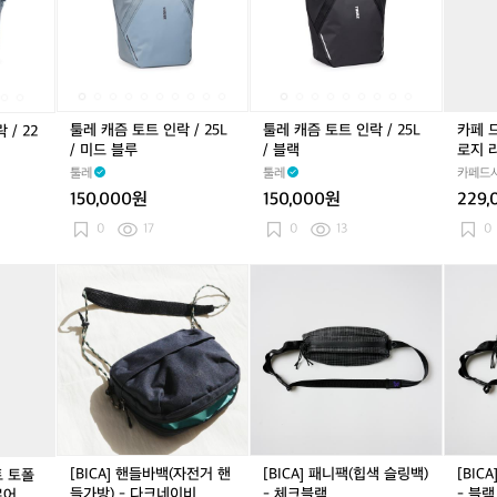
지
지
지
쿠
토
쿠
토
토
쿠
토
토
이
리
트
리
트
트
리
트
트
클
어
인
어
인
인
어
인
인
리
인
락
인
락
락
인
락
락
스
락
/
락
/
/
락
/
/
트
/
2
/
2
2
/
2
2
토
툴레 캐즘 토트 인락 / 25L
툴레 캐즘 토트 인락 / 25L
카페 
/ 22
2
5
2
5
5
2
5
5
폴
/ 미드 블루
/ 블랙
로지 
2
L
2
L
L
2
L
L
로
사코슈
툴레
툴레
카페드사
L
/
L
/
/
L
/
/
지
트 공
Cyclist
150,000원
150,000원
229,
/
미
/
미
블
/
미
블
라
미
드
미
드
랙
미
드
랙
지
0
17
0
13
0
드
블
드
블
드
블
익
블
루
블
루
블
루
스
[B
[B
[B
루
루
루
플
I
I
I
로
C
C
C
어
A]
A]
A]
보
핸
패
패
틀
들
니
니
사
바
팩
팩
코
백
(힙
(힙
슈
(자
색
색
카
전
슬
슬
[BICA] 핸들바백(자전거 핸
[BICA] 패니팩(힙색 슬링백)
[BIC
트 토폴
본
거
링
링
들가방) - 다크네이비
- 체크블랙
- 블랙
로어 보