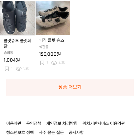
슈
4
4
클
클
피
클
클
즈
5
5
릿
릿
직
릿
릿
3.
슈
슈
클
슈
슈
0
즈
즈
릿
즈
즈
클
클
슈
클
클
릿
릿
즈
릿
릿
페
페
페
페
피직 클릿 슈즈
클릿슈즈 클릿페
달
달
달
달
달
석관동
숭의동
150,000원
1,004원
1
3.3k
1
1.2k
상품 더보기
이용약관
운영정책
개인정보 처리방침
위치기반서비스 이용약관
청소년보호 정책
자주 묻는 질문
공지사항