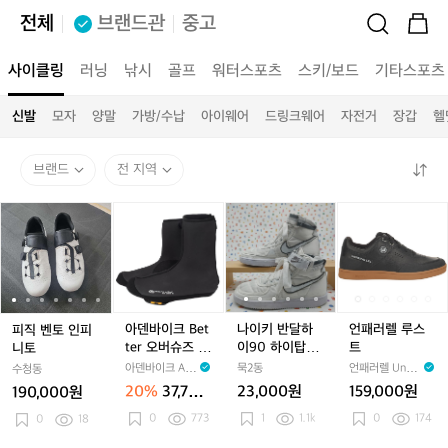
전체
브랜드관
중고
사이클링
러닝
낚시
골프
워터스포츠
스키/보드
기타스포츠
신발
모자
양말
가방/수납
아이웨어
드링크웨어
자전거
장갑
헬
브랜드
전 지역
피
피
아
피
나
피
나
언
직
직
덴
직
이
직
이
패
벤
벤
바
벤
키
벤
키
러
토
토
이
토
반
토
반
렐
인
인
크
인
달
인
달
루
피
피
B
피
하
피
하
스
니
니
e
니
이
니
이
트
아덴바이크 Bet
나이키 반달하
언패러렐 루스
피직 벤토 인피
토
토
t
토
9
토
9
ter 오버슈즈 3.
이90 하이탑24
트
니토
t
0
0
0
5
아덴바이크 AR
묵2동
언패러렐​ Unpar
수청동
e
하
하
DEN
allel
20%
37,760
23,000원
159,000원
190,000원
r
이
이
원
0
773
1
1.1k
0
174
0
18
오
탑
탑
버
2
2