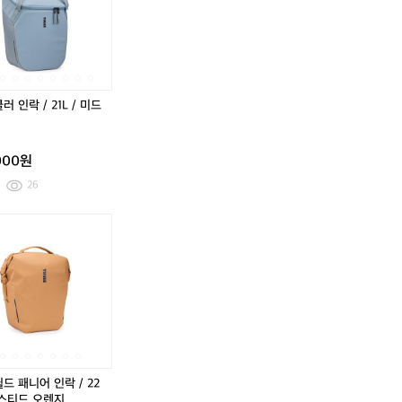
어
피
인
어
피
인
리
드
락
리
드
락
아
쿠
/
아
쿠
/
1.
와
2
1.
와
2
0
티
1
0
티
1
1
타
L
1
타
L
러 인락 / 21L / 미드
0
늄
/
0
늄
/
5
M
미
5
M
미
급
T
드
급
T
드
000원
B
블
B
블
자
루
자
루
26
전
전
거
거
툴
캐
툴
툴
툴
캐
툴
툴
레
즘
레
레
레
즘
레
레
인
쿨
인
쉴
인
쿨
인
쉴
락
러
락
드
락
러
락
드
어
인
유
패
어
인
유
패
댑
락
니
니
댑
락
니
니
터
/
버
어
터
/
버
어
세
2
셜
인
세
2
셜
인
트
1
패
락
트
1
패
락
L
널
/
L
널
/
드 패니어 인락 / 22
/
2
/
2
더스티드 오렌지