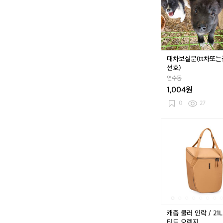
트
분
블
(t
루
t
차
또
는
대차보실분(tt차또
철
선호)
인
연수동
차
1,004원
선
호)
0
27
캐
즘
쿨
러
인
락
/
2
1
L
캐즘 쿨러 인락 / 21L
/
티드 오렌지