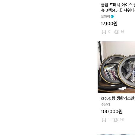
링
쿨팁 프레시 아이스
티
슈 3팩(45매) 샤워티
슈
퓸티슈
오와이
3
17,100원
팩
(4
0
14
5
매)
c
샤
s
워
c
티
6
슈
0
퍼
림
퓸
생
티
활
슈
기
스
csc60림 생활기스
만
주문리
있
100,000원
어
요
1
98