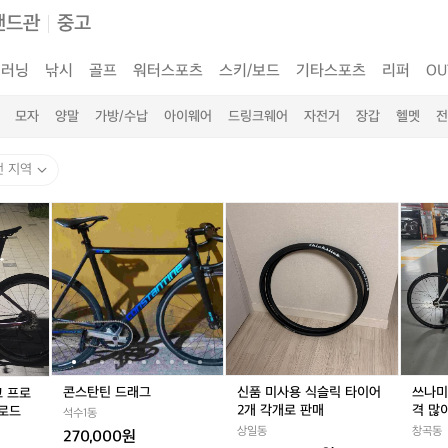
랜드관
중고
러닝
낚시
골프
워터스포츠
스키/보드
기타스포츠
리퍼
OU
모자
양말
가방/수납
아이웨어
드링크웨어
자전거
장갑
헬멧
전
전 지역
무
콘
무
콘
신
무
콘
쓰
하
스
하
스
품
하
스
나
자
탄
자
탄
미
자
탄
미
급
틴
급
틴
사
급
틴
하
자
드
자
드
용
자
드
얀
바
래
바
래
식
바
래
색
푸
그
푸
그
슬
푸
그
판
오
오
릭
오
매/
코
코
타
코
대
프
프
이
프
차
콘스탄틴 드래그
신품 미사용 식슬릭 타이어
쓰나미
코 프로
로
로
어
로
(가
2개 각개로 판매
격 많
 로드
석수1동
풀
풀
2
풀
격
상일동
창곡동
270,000원
카
카
개
카
많