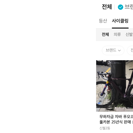
전체
브
전체
캠핑
등산
사이클링
전체
의류
신발
브랜드
무
하
자
급
자
바
푸
오
코
프
무하자급 자바 푸오
로
풀카본 25년식 판매
풀
신월2동
카