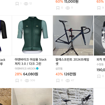
60%
15,000원
65%
본
본
각
본
이
1
12
2
2
개
2
내
0
11
9
5
5
로
5
림
년
년
판
년
내
아
알
알
피
식
식
매
식
고
덴
레
레
직
판
판
판
가
바
스
스
벤
매
매
매
능)
이
프
프
토
로
로
로
크
린
린
인
드
드
드
여
트
트
피
성
2
2
니
용
0
0
토
S
2
2
t
4
4
아덴바이크 여성용 Stack
알레스프린트 2024프레임
피
ack
a
프
프
져지 3.0 / 다크 그린
셋
블루
수청동
c
레
레
아덴바이크 ARDEN
삼전동
190,
k
임
임
28%
64,080원
43%
126만원
져
셋
셋
0
지
0
506
0
47
3.
0
쿠
쿠
라
쿠
라
캐
/
베
베
이
베
이
즘
다
로
로
트
로
트
쿨
크
에
에
스
에
스
러