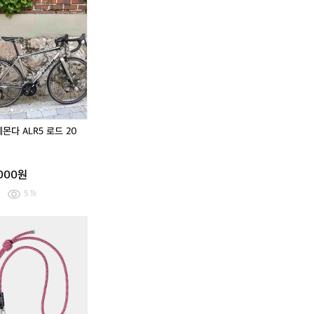
어
급
급
메
트
트
베
처
처
리
렉
렉
인
다
에
에
빅
몬
몬
세
다
다
븐
A
A
3
L
L
0
R
R
0
5
5
(데
로
로
몬다 ALR5 로드 20
오
드
드
레
2
2
급
0
0
,000원
M
1
1
T
8
8
5.1k
B)