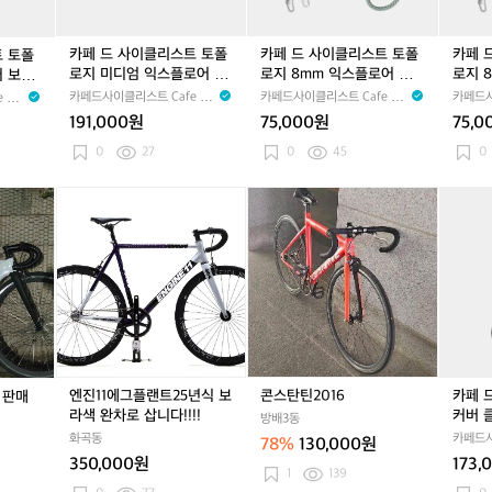
스
스
스
이
트
트
트
션
토
토
토
카페 드 사이클리스트 토폴
카페 드 사이클리스트 토폴
카페 
트 토폴
베
폴
폴
폴
로지 미디엄 익스플로어 보
로지 8mm 익스플로어 로
로지 
어 보틀
스
로
로
로
틀 사코슈 카본 드라이 블랙
프 스트랩 블랙 루트 공용
프 스
블랙 민
카페드사이클리스트 Cafe du
카페드사이클리스트 Cafe du
카페드사
 du
트
지
지
지
푸시아 공용
공용
Cycliste
Cycliste
Cyclist
조
191,000원
75,000원
75,0
미
8
8
끼
디
m
m
0
27
0
45
0
그
엄
m
m
레
익
익
익
펠
엔
펠
콘
펠
카
이
스
스
스
레
진
레
스
레
페
바
플
플
플
T
1
T
탄
T
드
이
로
로
로
3
1
3
틴
3
사
올
어
어
어
화
에
화
2
화
이
렛
보
로
로
이
그
이
0
이
클
공
틀
프
프
트
플
트
1
트
리
용
사
스
스
완
랜
완
6
완
스
코
트
트
차
트
차
차
트
슈
랩
랩
판
2
판
판
슈
엔진11에그플랜트25년식 보
콘스탄틴2016
카페 
 판매
카
블
푸
매
5
매
매
즈
라색 완차로 삽니다!!!!
커버 
본
랙
방배3동
시
년
커
슈즈 
화곡동
카페드사
드
루
아
78%
130,000원
식
버
Cyclist
라
트
핑
350,000원
173,
보
클
1
139
이
공
크
라
래