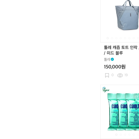
캐
즘
토
트
인
락
/
2
툴레 캐즘 토트 인락 /
5
/ 미드 블루
L
툴레
/
150,000원
미
드
0
19
블
루
쿨
팁
프
레
시
아
이
스
쿨