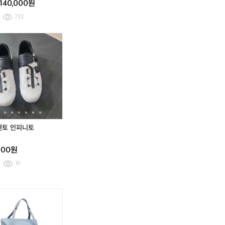
140,000원
이
이
내
내
732
림
림
내
내
알
피
알
피
고
고
레
직
레
직
가
가
스
벤
스
벤
능)
능)
프
토
프
토
린
인
린
인
트
피
트
피
2
니
2
니
0
토
0
토
2
2
4
4
직 벤토 인피니토
프
프
레
레
000원
임
임
셋
셋
16
쿠
라
캐
쿠
라
캐
베
이
즘
베
이
즘
로
트
쿨
로
트
쿨
에
스
러
에
스
러