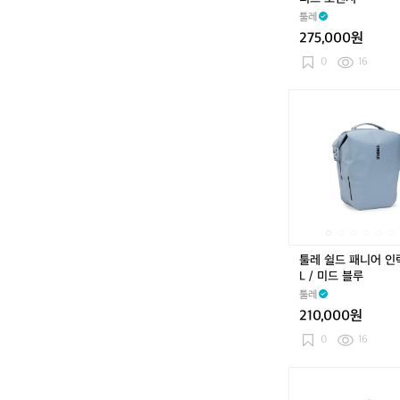
더
툴레
스
275,000원
티
드
0
16
오
렌
툴
지
레
쉴
드
패
니
어
인
락
/
툴레 쉴드 패니어 인락 
2
L / 미드 블루
2
툴레
L
210,000원
/
미
0
16
드
블
툴
루
레