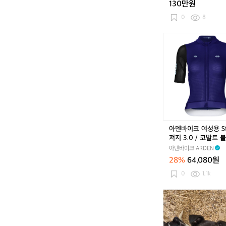
130만원
본
2
0
8
5
년
아
식
덴
판
바
매
이
로
크
드
여
성
용
S
t
아덴바이크 여성용 St
a
져지 3.0 / 코발트 
c
아덴바이크 ARDEN
k
28%
64,080원
져
지
0
1.1k
3.
0
대
/
차
코
보
발
실