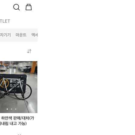
TLET
자기기
마운트
액세서리
기타
콘
쓰
콘
쓰
스
나
스
나
탄
미
탄
미
틴
하
틴
하
드
얀
드
얀
래
색
래
색
그
판
그
판
매/
매/
대
대
차
차
 하얀색 판매/대차(가
(가
(가
이내림 내고 가능)
격
격
많
많