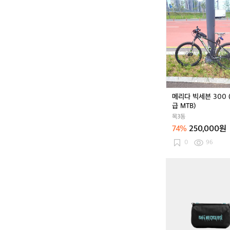
메
리
다
빅
세
븐
3
0
0
(데
메리다 빅세븐 300 
오
급 MTB)
레
목3동
급
74%
250,000원
M
T
0
96
B)
카
페
드
사
이
클
리