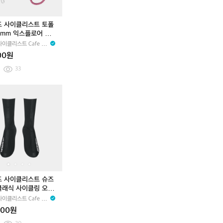
드 사이클리스트 토폴
8mm 익스플로어 로
트랩 푸시아 핑크 루트
이클리스트 Cafe du
e
00원
33
펠
카
펠
카
레
페
레
페
T
드
T
드
3
사
3
사
화
이
화
이
이
클
이
클
트
리
트
리
완
스
완
스
차
트
차
트
판
슈
판
슈
드 사이클리스트 슈즈
매
즈
매
즈
클래식 사이클링 오버
커
커
블랙 공용
이클리스트 Cafe du
버
버
e
000원
클
클
래
래