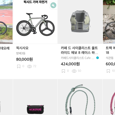
어
어
급
메
픽
메
카
메
트
베
베
처
리
시
리
페
리
렉
인
인
다
사
다
드
다
에
빅
요
빅
사
빅
몬
세
세
이
세
다
븐
븐
클
븐
A
3
3
리
3
L
0
0
스
0
R
0
0
트
0
5
(데
(데
울
(데
로
픽시사요
카페 드 사이클리스트 울트
트렉 에
(데오레
오
오
트
오
드
라이드 에보 8 레이스 하이
18
방배3동
레
레
라
레
2
드레이션 베스트 조끼 그레
카페드사이클리스트 Cafe du
석관동
80,000원
급
급
이
급
0
이 바이올렛 공용
Cycliste
424,000원
600
M
M
드
M
1
0
72
T
T
에
T
8
0
50
10
B)
B)
보
B)
8
카
카
카
레
페
페
페
이
드
드
드
스
사
사
사
하
이
이
이
이
클
클
클
드
리
리
리
레