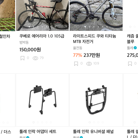
그
어
어
피
어
피
인
린
리
리
드
리
드
락
아
아
쿠
아
쿠
/
1.
1.
와
1.
와
2
0
0
티
0
티
1
1
1
타
1
타
L
쿠베로 에어리아 1.0 105급
라이트스피드 쿠와 티타늄
캐즘 쿨
는철인차
0
0
늄
0
늄
/
MTB 자전거
블루
범박동
5
5
M
5
M
미
율전동
툴레
150,000원
급
급
T
급
T
드
77%
237만원
275,
B
B
블
0
79
자
자
루
0
109
0
전
전
거
거
캐
툴
캐
툴
툴
캐
툴
툴
툴
즘
레
즘
레
레
즘
레
레
레
쿨
인
쿨
인
인
쿨
인
인
쉴
러
락
러
락
락
러
락
락
드
인
어
인
어
유
인
어
유
패
락
댑
락
댑
니
락
댑
니
니
/
터
/
터
버
/
터
버
어
2
세
2
세
셜
2
세
셜
인
1
트
1
트
패
1
트
패
락
L
L
널
L
널
/
툴레 인락 어댑터 세트
툴레 인락 유니버셜 패널
툴레 쉴
 / 더스
/
/
/
2
L / 