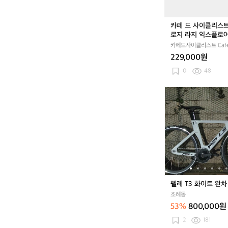
스
트
토
카페 드 사이클리스
폴
로지 라지 익스플로
로
사코슈 카본 드라이 
카페드사이클리스트 Cafe
지
트 공용
Cycliste
229,000원
라
지
0
48
익
스
펠
플
레
로
T
어
3
보
화
틀
이
사
트
코
완
슈
차
카
판
펠레 T3 화이트 완차
본
매
드
조례동
라
53%
800,000원
이
2
181
블