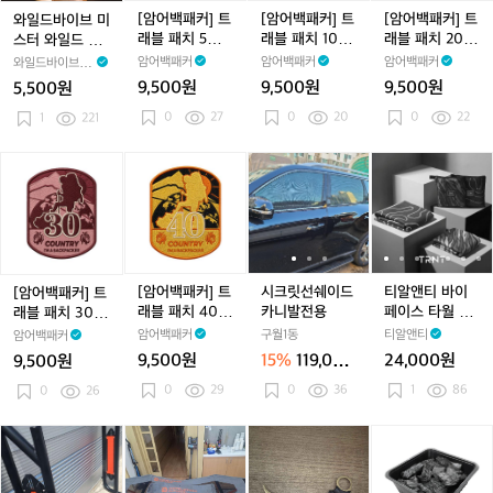
l
l
l
l
티
티
샤
티
샤
샤
티
샤
샤
o
미
래
래
래
래
[암어백패커] 트
[암어백패커] 트
[암어백패커] 트
와일드바이브 미
슈
슈
워
슈
워
워
슈
워
워
w
스
블
블
블
블
래블 패치 5개국
래블 패치 10개
래블 패치 20개
스터 와일드 컵
퍼
퍼
티
퍼
티
티
퍼
티
티
e
터
패
패
패
패
여행자
국 여행자
국 여행자
코스터_Mr.Wild
암어백패커
암어백패커
암어백패커
와일드바이브 W
퓸
퓸
슈
퓸
슈
슈
퓸
슈
슈
l
와
치
치
치
치
Cup Coaster
ildVibe
9,500원
9,500원
9,500원
5,500원
티
티
퍼
티
퍼
퍼
티
퍼
퍼
(K
일
5
1
1
2
슈
슈
퓸
0
27
슈
퓸
퓸
0
20
슈
퓸
퓸
h
0
22
드
1
221
개
0
0
0
티
티
티
티
티
a
컵
국
개
개
개
슈
슈
슈
슈
슈
k
코
여
국
국
국
[암
[암
시
시
티
i
스
행
여
여
여
어
어
크
크
알
l
터
자
행
행
행
백
백
릿
릿
앤
B
_
자
자
자
패
패
선
선
티
e
M
커]
커]
쉐
쉐
바
i
r.
트
트
이
이
이
g
W
래
래
드
드
페
[암어백패커] 트
시크릿선쉐이드
티알앤티 바이
[암어백패커] 트
e)
i
블
블
카
카
이
래블 패치 40개
카니발전용
페이스 타월 터
래블 패치 30개
l
패
패
니
니
스
국 여행자
프
국 여행자
암어백패커
구월1동
티알앤티
암어백패커
d
치
치
발
발
타
9,500원
15%
119,000
24,000원
9,500원
C
3
4
전
전
월
원
u
0
29
0
36
1
86
0
0
26
0
용
용
터
p
개
개
프
C
국
국
렉
해
해
카
해
카
[스
o
여
여
스
먹
먹
람
먹
람
노
a
행
행
턴
빗
빗
우