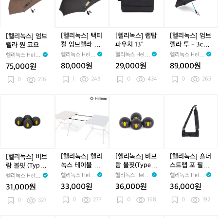
일
일
a
일
a
스]
스]
스]
스]
드
드
m
드
m
엄
택
랩
엄
바
바
p
바
p
브
티
탑
브
이
이
i
이
i
i
렐
컬
파
렐
[헬리녹스] 택티
[헬리녹스] 랩탑
[헬리녹스] 엄브
[헬리녹스] 엄브
브
브
n
브
n
라
엄
우
라
컬 엄브렐라 블
파우치 13"
렐라 투 - 3colo
렐라 원 코요테
캠
캠
g
캠
g
원
브
치
투
랙
r/Umbrella Tw
탄 - Umbrella
헬리녹스 Helin
헬리녹스 Helin
헬리녹스 Helin
헬리녹스 Helin
핑
핑
S
핑
S
코
렐
1
-
o/초경량
One/초경량
ox
ox
ox
ox
80,000원
29,000원
89,000원
75,000원
타
타
h
타
h
요
라
3"
3
올
1
243
올
o
0
434
올
o
0
265
테
0
216
블
c
선
선
w
선
w
탄
랙
o
물
물
e
물
e
-
l
[헬
[헬
[헬
[헬
포
포
r
포
r
U
o
리
리
리
리
장
장
T
장
T
m
r/
녹
녹
녹
녹
_
_
o
_
o
b
U
스]
스]
스]
스]
C
C
w
C
w
r
m
비
헬
비
숄
a
a
e
a
e
e
b
브
리
브
더
m
m
l
m
l
l
l
r
람
녹
람
스
[헬리녹스] 헬리
[헬리녹스] 비브
[헬리녹스] 숄더
[헬리녹스] 비브
p
p
(K
p
(K
l
e
볼
스
볼
트
녹스 테이블 브
람 볼핏(Type-
스트랩 포 필드
람 볼핏 (Type-
i
i
h
i
h
a
l
핏
테
핏
랩
릿지
2)
오피스 엠
1)
헬리녹스 Helin
헬리녹스 Helin
헬리녹스 Helin
헬리녹스 Helin
n
n
a
n
a
O
l
(T
이
(T
포
ox
ox
ox
ox
33,000원
36,000원
36,000원
31,000원
g
g
k
g
k
n
a
y
블
y
필
T
T
i
T
i
i
e/
0
277
0
168
T
0
192
p
0
327
브
p
드
o
o
l
o
l
l
초
w
e
릿
e
오