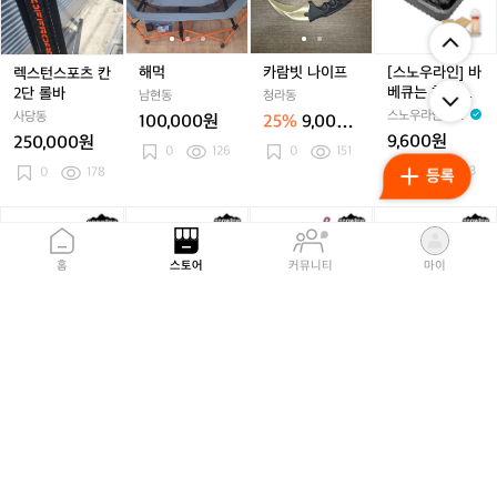
s
자
자
스
나
나
라
t
포
이
이
인]
e
츠
프
프
바
r
칸
베
해먹
카람빗 나이프
[스노우라인] 바
렉스턴스포츠 칸
2
큐
베큐는 참숯으
2단 롤바
남현동
청라동
단
는
로
스노우라인 sno
사당동
100,000원
25%
9,000
롤
참
wline
9,600원
250,000원
원
바
0
126
0
151
숯
1
253
0
178
으
로
[스
[스
[스
[스
노
노
노
노
우
우
우
우
홈
스토어
커뮤니티
마이
라
라
라
라
인]
인]
인]
인]
단
큐
엔
보
조
브
조
틀
[스노우라인] 큐
[스노우라인] 엔
[스노우라인] 보
[스노우라인] 단
펙
코
이
케
브 코너 플레이
조이 해먹 (2col
틀케이스 1000
조펙 30cm
3
너
해
이
트 - 큐브 테이
or) - 캐리백 포
ml - 보냉효과
스노우라인 sno
스노우라인 sno
스노우라인 sno
스노우라인 sno
0
플
먹
스
블 전용
함/부드러운 면
물병케이스
wline
wline
wline
wline
32,000원
40,000원
14,800원
14%
6,000원
c
레
(2
소재/캠핑해먹
1
0
147
0
146
0
142
m
1
172
이
c
0
트
o
0
-
l
0
[스
[스
[스
[스