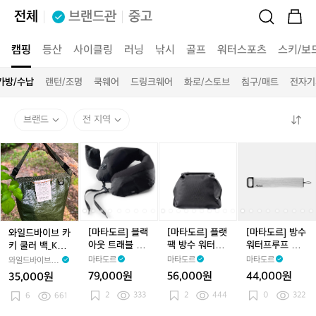
전체
브랜드관
중고
캠핑
등산
사이클링
러닝
낚시
골프
워터스포츠
스키/보
가방/수납
랜턴/조명
쿡웨어
드링크웨어
화로/스토브
침구/매트
전자기
브랜드
전 지역
와
[마
[마
[마
[마
[마
[마
일
타
타
타
타
타
타
드
도
도
도
도
도
도
바
르]
르]
르]
르]
르]
르]
이
블
블
플
블
플
방
브
랙
랙
랫
랙
랫
수
카
아
아
팩
아
팩
워
[마타도르] 블랙
[마타도르] 플랫
[마타도르] 방수
와일드바이브 카
키
웃
웃
방
웃
방
터
아웃 트래블 필
팩 방수 워터프
워터프루프 알
키 쿨러 백_Kha
쿨
트
트
수
트
수
프
로우
루프 토일레트
약 캐니스터
ki Cooler Bag
마타도르
마타도르
마타도르
와일드바이브 W
러
래
래
워
래
워
루
리 세면도구 케
(L)
ildVibe
79,000원
56,000원
44,000원
35,000원
백
블
블
터
이스
블
터
프
2
333
2
444
0
322
_
6
661
필
필
프
필
프
알
K
로
로
루
로
루
약