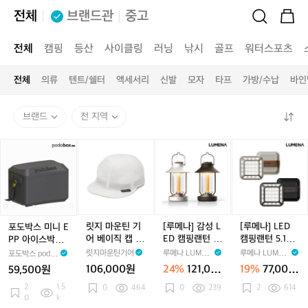
전체
브랜드관
중고
전체
캠핑
등산
사이클링
러닝
낚시
골프
워터스포츠
전체
의류
텐트/쉘터
액세서리
신발
모자
타프
가방/수납
바인
브랜드
전 지역
포
포
릿
포
[루
포
[루
도
도
지
도
메
도
메
박
박
마
박
나]
박
나]
스
스
운
스
감
스
L
미
미
틴
미
성
미
E
니
니
기
니
L
니
D
E
E
어
E
E
E
캠
릿지 마운틴 기
[루메나] 감성 L
[루메나] LED
포도박스 미니 E
P
P
베
P
D
P
핑
어 베이직 캡 모
ED 캠핑랜턴 T
캠핑랜턴 5.1CH
PP 아이스박스
P
P
이
P
캠
P
랜
자 밀크 화이트
HE CLASSIC
MINI
24L 초경량 쿨
릿지마운틴기어
루메나 LUMEN
루메나 LUMEN
포도박스 podob
아
아
직
아
핑
아
턴
러백 소프트하드
A
A
ox
106,000원
24%
121,00
19%
77,000
59,500원
이
이
캡
이
랜
이
5.
캠핑 보온 보냉
0원
원
2
1.5
0
464
0
239
2
614
스
가방
스
모
스
턴
스
1
0
k
박
박
자
박
T
박
C