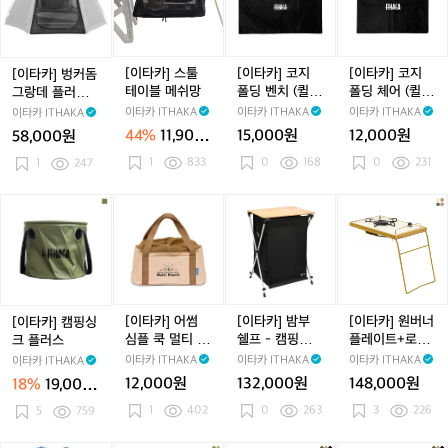
벙
스
코
코
커
툴
지
지
돔
테
폴
폴
그
이
딩
딩
[이타카] 스툴
[이타카] 코지
[이타카] 코지
[이타카] 벙커돔
랑
블
벤
체
테이블 메쉬망
폴딩 벤치 (퀼팅
폴딩 체어 (퀼팅
그랑데 플러스
데
메
치
어
Ver.) 전용가방
Ver.) 전용가방
블랙에디션 TPU
이타카 ITHAKA
이타카 ITHAKA
이타카 ITHAKA
이타카 ITHAKA
플
쉬
(퀼
(퀼
도어
44%
11,900
15,000원
12,000원
58,000원
러
망
팅
팅
원
1
833
0
168
0
231
스
1
247
V
V
블
e
e
랙
r.)
r.)
[이
[이
[이
[이
에
전
전
타
타
타
타
디
용
용
카]
카]
카]
카]
션
가
가
캠
어
밤
원
T
방
방
핑
썸
부
버
P
싱
심
쉘
너
U
크
플
프
플
[이타카] 어썸
[이타카] 밤부
[이타카] 원버너
[이타카] 캠핑싱
도
플
쿡
-
레
심플 쿡 멀티 파
쉘프 - 캠핑캐비
플레이트+로버
크 플러스
어
러
멀
캠
이
우치
닛
스트 버너 테이
이타카 ITHAKA
이타카 ITHAKA
이타카 ITHAKA
이타카 ITHAKA
스
티
핑
트
블 세트
12,000원
132,000원
148,000원
18%
19,000
파
캐
+로
원
1
402
0
263
3
226
5
759
우
비
버
치
닛
스