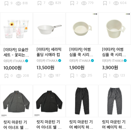
원
원
원
7
829
2
779
1
604
성
9
818
플
-
캠
러
우
핑
스-
드
[이
[이
[이
[이
선
감
타
타
타
타
반/
성
카]
카]
카]
카]
행
캠
요
세
어
어
어
핑
술
라
썸
썸
소
잔
믹
심
심
주
세
폴
플
플
[이타카] 세라믹
[이타카] 어썸
[이타카] 어썸
[이타카] 요술잔
잔
트
딩
쿡
쿡
폴딩 시에라 컵
심플 쿡 시리즈_
심플 쿡 시리즈_
세트 - 꽃피는
세
-
시
시
시
소스볼
컵
소주잔 4P세트
이타카 ITHAKA
이타카 ITHAKA
이타카 ITHAKA
이타카 ITHAKA
트
꽃
에
리
리
색변하는 술잔
13,500원
1,900원
3,900원
10,000원
피
라
즈
즈
3
187
1
215
1
123
는
0
208
컵
_
_
소
소
컵
주
스
릿
릿
릿
릿
잔
볼
지
지
지
지
4
마
마
마
마
P
운
운
운
운
세
틴
틴
틴
틴
트
기
기
기
기
색
어
어
어
어
릿지 마운틴 기
릿지 마운틴 기
릿지 마운틴 기
릿지 마운틴 기
변
이
이
베
베
어 이너프 쉘 자
어 베이직 하이
어 베이직 하이
어 이너프 쉘 자