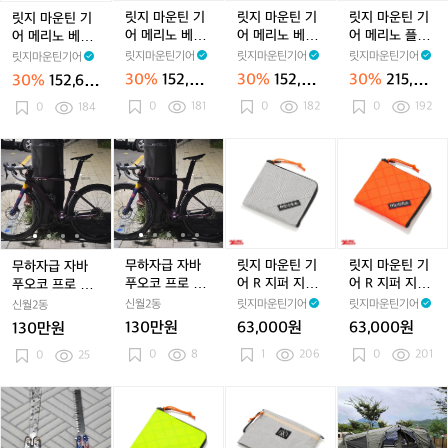
자
공
도
4
어
어
어
어
릿지 마운틴 기
릿지 마운틴 기
릿지 마운틴 기
릿지 마운틴 기
데
용
우
0
메
메
메
메
어 메리노 베이
어 메리노 베이
어 메리노 플렉
어 메리노 베이
저
공
에
리
리
리
리
직 긴팔 티셔츠
직 긴팔 티셔츠
스 후디 스웨터
직 긴팔 티셔츠
릿지마운틴기어
릿지마운틴기어
릿지마운틴기어
릿지마운틴기어
트
용
팜
노
노
노
노
선릿 메도우 남
번트 시나몬 남
미스티 블루 남
헤더 차콜 남성
30%
152,60
30%
152,60
30%
215,60
30%
152,60
듄
베
베
성
베
성
플
성
0원
0원
0원
0원
0
181
0
182
0
192
이
0
184
이
이
렉
직
직
직
스
긴
긴
긴
후
무
무
무
무
무
릿
무
무
릿
팔
팔
팔
디
하
하
하
하
하
지
하
하
지
티
티
티
스
자
자
자
자
자
마
자
자
마
셔
셔
셔
웨
급
급
급
급
급
운
급
급
운
츠
츠
츠
터
자
자
자
자
자
틴
자
자
틴
헤
선
번
미
바
바
바
바
바
기
바
바
기
더
릿
트
스
푸
푸
푸
푸
푸
어
푸
푸
어
무하자급 자바
릿지 마운틴 기
릿지 마운틴 기
무하자급 자바
차
메
시
티
오
오
오
오
오
R
오
오
R
푸오코 프로 풀
어 R 지퍼 지갑
어 R 지퍼 지갑
푸오코 프로 풀
콜
도
나
블
코
코
코
코
코
지
코
코
지
카본 25년식로
글레이셔 그레
네온 오렌지
카본 25년식 판
신월2동
릿지마운틴기어
릿지마운틴기어
신월2동
남
우
몬
루
프
프
프
프
프
퍼
프
프
퍼
판매 로드
이
매 로드
130만원
63,000원
63,000원
130만원
성
남
남
남
로
로
로
로
로
지
로
로
지
성
0
8
성
1
206
성
0
201
풀
0
25
풀
풀
풀
풀
갑
풀
풀
갑
카
카
카
카
카
글
카
카
네
본
본
본
본
본
레
본
본
온
발
발
릿
발
릿
발
지
2
2
2
2
2
이
2
2
오
리
리
지
리
지
리
프
5
5
5
5
5
셔
5
5
렌
송
송
마
송
마
송
실