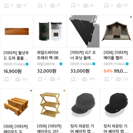
X
S
랙
랙
라
0
27
0
26
0
197
S
0
19
블
탑
탑
베
블
랙
져
져
이
랙
-
지
지
직
[이
와
와
[이
와
[리
-
더
9
9
캡
타
일
일
타
일
퍼]
더
플
5
5
모
카]
드
드
카]
드
[이
플
백
-
-
자
월
바
바
I
바
타
백
소
1
1
블
넛
이
이
G
이
카]
소
지
0
0
랙
우
브
브
T
브
메
지
품
0
0
드
트
트
코
트
이
와일드바이브
[이타카] IGT 코
[리퍼] [이타카]
[이타카] 월넛우
품
수
도
레
레
너
레
플
트레쉬 백 (화이
너 유닛 플레이
메이플 벨리 캐
드 도마 롱플레
수
납
마
쉬
쉬
유
쉬
벨
트/카키)_Trash
트
빈 텐트_C등급
이팅
와일드바이브 W
이타카 ITHAKA
이타카 ITHAKA
이타카 ITHAKA
납
가
롱
백
백
닛
백
리
Bag (White/Kh
★★★
ildVibe
32,000원
33,000원
84%
99,000
16,900원
가
방
플
(화
aki)
(화
플
(화
캐
원
방
0
52
1
268
7
1.2k
레
1
265
이
이
레
이
빈
이
트/
트/
이
트/
텐
팅
카
카
트
카
트
[리
[리
릿
릿
릿
키)
키)
키)
_
퍼]
퍼]
지
지
지
_
_
_
C
_
[이
[이
마
마
마
T
T
T
등
타
타
운
운
운
r
r
r
급
r
카]
카]
틴
틴
틴
a
a
a
★
a
레
레
기
기
기
s
s
s
★
s
이
이
어
어
어
[리퍼] [이타카]
릿지 마운틴 기
릿지 마운틴 기
[리퍼] [이타카]
h
h
h
★
우
우
베
베
베
레이우드 3단
어 베이직 캡 모
어 베이직 캡 모
레이우드 도마