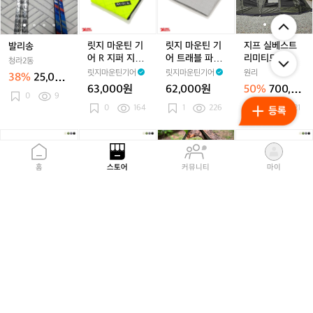
년
년
년
년
년
그
년
년
지
운
운
베
식
식
식
식
식
레
식
식
틴
틴
스
판
판
로
판
로
이
판
로
기
기
트
매
매
판
매
판
매
판
어
어
리
릿지 마운틴 기
릿지 마운틴 기
지프 실베스트
발리송
로
로
매
로
매
로
매
R
트
미
어 R 지퍼 지갑
어 트래블 파우
리미티드
청라2동
드
드
로
드
로
드
로
지
래
티
네온 옐로우
치 플러스 글레
릿지마운틴기어
릿지마운틴기어
원리
38%
25,000
드
드
드
퍼
블
드
이셔 그레이
63,000원
62,000원
50%
700,00
원
지
파
0
9
0원
0
164
1
226
3
421
갑
우
네
치
[이
온
[이
플
와
[이
타
옐
타
러
일
타
카]
로
카]
스
드
카]
홈
스토어
커뮤니티
마이
어
우
어
글
바
어
썸
썸
레
이
썸
심
심
이
브
심
플
플
셔
카
플
[이타카] 어썸
와일드바이브
[이타카] 어썸
[이타카] 어썸
쿡
쿡
그
키
쿡
심플 쿡 시리즈_
카키 쿨러 백_K
심플 쿡 시리즈_
심플 쿡 시리즈_
시
시
레
쿨
시
보울그릇
haki Cooler Ba
오벌플레이트
플레이트
이타카 ITHAKA
와일드바이브 W
이타카 ITHAKA
이타카 ITHAKA
리
리
이
러
리
g (L)
ildVibe
3,900원
35,000원
5,500원
3,900원
즈
즈
백
즈
0
175
6
663
2
153
_
2
182
_
_
_
플
보
K
오
레
울
h
벌
포
포
릿
포
[루
포
[루