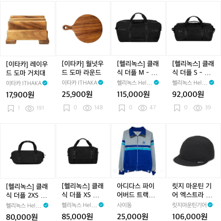
[이
[이
[헬
[헬
타
타
리
리
카]
카]
녹
녹
레
월
스]
스]
이
넛
클
클
우
우
래
래
드
드
식
식
[이타카] 월넛우
[헬리녹스] 클래
[헬리녹스] 클래
[이타카] 레이우
도
도
더
더
드 도마 라운드
식 더플 M - 더
식 더플 S - 더
드 도마 거치대
마
마
플
플
플백 소지품 수
플백 소지품 수
이타카 ITHAKA
헬리녹스 Helin
헬리녹스 Helin
이타카 ITHAKA
거
라
M
S
납가방
납가방
ox
ox
25,900원
115,000원
92,000원
17,900원
치
운
-
-
0
148
0
47
0
39
대
1
191
드
더
더
플
플
백
백
[헬
[헬
아
아
릿
소
소
리
리
디
디
지
지
지
녹
녹
다
다
마
품
품
스]
스]
스
스
운
수
수
클
클
파
파
틴
납
납
래
래
이
이
기
가
가
식
식
어
어
어
[헬리녹스] 클래
아디다스 파이
릿지 마운틴 기
[헬리녹스] 클래
방
방
더
더
버
버
엑
식 더플 XS 블랙
어버드 트랙탑
어 엑스트라 베
식 더플 2XS 블
플
플
드
드
스
- 더플백 소지품
져지 95-100
이직 캡 모자 블
랙 - 더플백 소
헬리녹스 Helin
사이동
릿지마운틴기어
헬리녹스 Helin
2
X
트
트
트
수납가방
랙
지품 수납가방
ox
ox
85,000원
25,000원
106,000원
80,000원