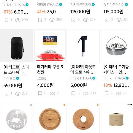
B
B
B
드
드
이
이
이
쉘프_A등급★★
자 NT 코스트
자 NT 솔리드
거치대_C등급★
이타카 ITHAKA
릿지마운틴기어
릿지마운틴기어
이타카 ITHAKA
a
a
a
a
도
3
직
직
직
★★★
그레이
블랙
★★
41%
25,000
115,000원
115,000원
67%
6,000
g
g
g
마
단
캡
캡
캡
원
원
(W
2
293
(W
0
257
(W
0
234
거
1
299
쉘
모
모
모
h
h
h
치
프
자
자
자
i
i
i
i
대
_
N
N
N
[마
[마
메
[마
[이
[마
[이
t
t
t
t
_
A
T
T
T
타
타
가
타
타
타
타
e/
e/
e/
e
C
등
코
코
솔
도
도
커
도
카]
도
카]
K
K
K
등
급
스
스
리
르]
르]
피
르]
아
르]
모
h
h
h
급
★
트
트
드
스
스
쿠
스
웃
스
기
a
a
a
a
★
★
그
그
블
피
피
폰
피
도
피
향
k
k
k
k
★
★
레
레
랙
드
드
5
드
어
드
케
메가커피 쿠폰 5
[이타카] 아웃도
[이타카] 모기향
[마타도르] 스피
i)
i)
i)
i
★
★
이
이
스
스
천
스
오
스
이
천원
어 오토 샤워기
케이스 - 인센스
드 스태쉬 파우
★
태
태
원
태
토
태
스
헤드
홀더/거치대
치
금호동
이타카 ITHAKA
이타카 ITHAKA
마타도르
쉬
쉬
쉬
샤
쉬
-
4,000원
6,000원
13%
12,900
59,000원
파
파
파
워
파
인
원
0
9
0
280
4
233
우
1
278
우
우
기
우
센
치
치
치
헤
치
스
드
홀
[이
[이
[이
[이
더/
타
타
타
타
거
카]
카]
카]
카]
치
아
우
우
이
대
스
드
드
소