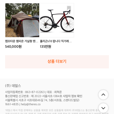
캠
폴
프
리
타
곤
운
s
챔
7
피
d
온
팝
거
니
캠프타운 챔피온 거실형 텐트
폴리곤s7d 팝니다 직거래시
실
다
팝니다
네고 가능
540,000원
135만원
형
직
텐
거
트
래
상품 더보기
팝
시
니
네
다
고
가
능
(주) 데얼스
사업자등록번호 : 863-87-02263
대표 : 최혁준
통신판매업 신고번호 : 제 2022-서울서초-1384호
사업자 정보 확인
서울특별시 서초구 서초대로46길 74, 5층(서초동, 스탠다드빌딩)
1661-4835
help@theres.co
‘데얼스'에서 직접 판매하는 상품을 제외한 모든 상품들에 대하여 (주)데얼스는 통신판매 중개자로서
거래 당사자가 아니며, 판매 및 구매 회원간의 상품 거래 정보 및 거래에 관여하지 않고 어떠한 의무와