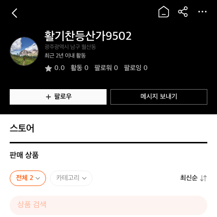
활기찬등산가9502
활
광주광역시 남구 월산동
기
최근 2년 이내 활동
찬
0.0
활동
0
팔로워 0
팔로잉 0
등
산
가
9
팔로우
메시지 보내기
5
0
2
스토어
판매 상품
전체 2
카테고리
최신순