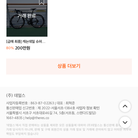
프
세
가
팬
트
이
매
백
요!
방
츠
림
버/
최
풀
드
바
고
아
거래 완료
종]
세
라
지
어
이
캐
트
이
3
텍
언/
논
버
4
스
퍼
데
는
전
구
터/
일
M
[급매 최종] 캐논데일 슈퍼식
후
스
타
슈
스에보 로드자전거
a
200만원
80%
두
다
이
퍼
x
벌
운
틀
식
i
일
거
리
스
-
상품 더보기
괄
위
스
에
V
판
솜
트
보
a
매
털
스
로
6
1
탠
드
0
0
드
자
모
(주) 데얼스
5
백
전
델
골
사업자등록번호 : 863-87-02263
대표 : 최혁준
거
이
프
통신판매업 신고번호 : 제 2022-서울서초-1384호
사업자 정보 확인
고,
풀
서울특별시 서초구 서초대로46길 74, 5층(서초동, 스탠다드빌딩)
아
1661-4835
help@theres.co
세
이
트
‘데얼스'에서 직접 판매하는 상품을 제외한 모든 상품들에 대하여 (주)데얼스는 통신판매 중개자로서
언
거래 당사자가 아니며, 판매 및 구매 회원간의 상품 거래 정보 및 거래에 관여하지 않고 어떠한 의무와
팝
책임도 부담하지 않습니다
은
니