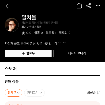
멸치몰
멸
경상남도 창원시마산합포구 동성동
치
최근 2년 이내 활동
몰
0.0
활동
0
팔로워 1
팔로잉 0
자전거 골프 등산에 관심 많은 사람입니다 *^__^*
팔로우
메시지 보내기
스토어
판매 상품
전체 7
카테고리
최신순