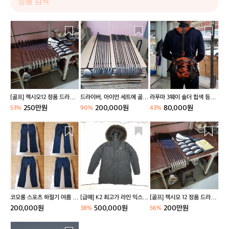
[골
드
라
프]
라
푸
젝
이
마
시
버,
3
오
아
웨
1
이
이
2
언
숄
정
세
더
[골프] 젝시오12 정품 드라이
드라이버, 아이언 세트에 골프
라푸마 3웨이 숄더 힙색 등산
품
트
힙
버/유틸/아이언/퍼터/골프백
백까지 한번에 가져가세요! 드
산행 트레킹 배낭 등산가방
250만원
200,000원
80,000원
53%
90%
43%
드
에
색
풀세트
라이버는 Maxi-Va60 모델이
고, 아이언은 Wilson, Yamah
라
골
등
코
[급
[골
a, Spalding 등 다양한 브랜드
이
프
산
오
매]
프]
가 섞여 있습니다. 아이언은 3
버/
백
산
롱
K
젝
번부터 S까지
유
까
행
스
2
시
틸/
지
트
포
최
오
아
한
레
츠
고
1
이
번
킹
하
가
2
언/
에
배
절
라
정
코오롱 스포츠 하절기 여름 팬
[급매] K2 최고가 라인 익스트
[골프] 젝시오 12 정품 드라이
퍼
가
낭
기
인
품
츠 바지 34 전후 두벌 일괄 판
림 고어텍스 구스다운 거위솜
버/아이언/퍼터/타이틀리스트
200,000원
500,000원
200만원
38%
56%
터/
져
등
여
익
드
매
털 105
스탠드백 골프 풀세트 팝니다.
골
가
산
름
스
라
[급