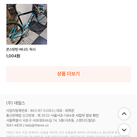
콘
스
탄
틴
버
나
드
픽
콘스탄틴 버나드 픽시
시
1,004원
상품 더보기
(주) 데얼스
사업자등록번호 : 863-87-02263
대표 : 최혁준
통신판매업 신고번호 : 제 2022-서울서초-1384호
사업자 정보 확인
서울특별시 서초구 서초대로46길 74, 5층(서초동, 스탠다드빌딩)
1661-4835
help@theres.co
‘데얼스'에서 직접 판매하는 상품을 제외한 모든 상품들에 대하여 (주)데얼스는 통신판매 중개자로서
거래 당사자가 아니며, 판매 및 구매 회원간의 상품 거래 정보 및 거래에 관여하지 않고 어떠한 의무와