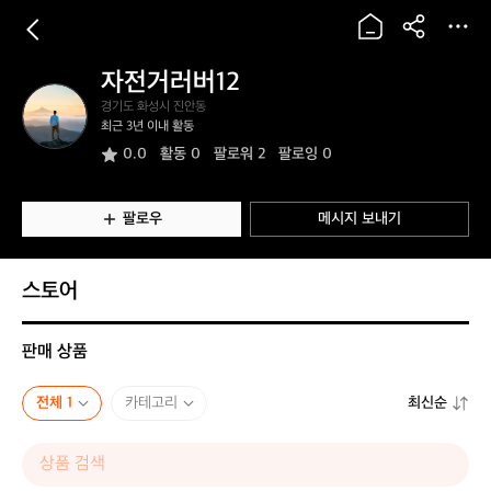
자전거러버12
자
경기도 화성시 진안동
전
최근 3년 이내 활동
거
0.0
활동
0
팔로워 2
팔로잉 0
러
버
1
2
팔로우
메시지 보내기
스토어
판매 상품
전체 1
카테고리
최신순