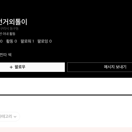
전거외톨이
 구리시 동구동
년 이내 활동
.0
활동
0
팔로워 1
팔로잉 0
찐따 쉑
팔로우
메시지 보내기
카테고리