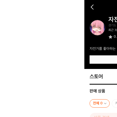
자
자
경기도
전
최근 3
거
0
외
톨
이
자전거를 좋아하는 
스토어
판매 상품
전체 0