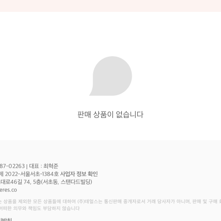
판매 상품이 없습니다
87-02263
대표 : 최혁준
제 2022-서울서초-1384호
사업자 정보 확인
로46길 74, 5층(서초동, 스탠다드빌딩)
eres.co
는 상품을 제외한 모든 상품들에 대하여 (주)데얼스는 통신판매 중개자로서 거래 당사자가 아니며, 판매 및 구매
 어떠한 의무와 책임도 부담하지 않습니다