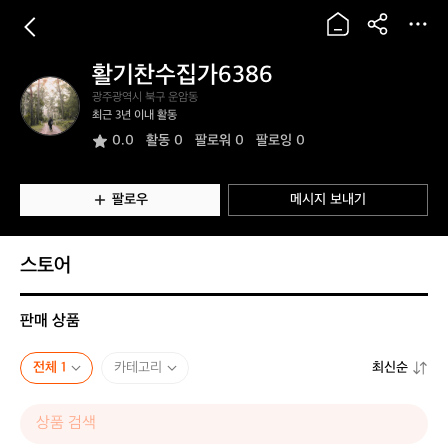
활기찬수집가6386
활
광주광역시 북구 운암동
기
최근 3년 이내 활동
찬
0.0
활동
0
팔로워 0
팔로잉 0
수
집
가
6
팔로우
메시지 보내기
3
8
6
스토어
판매 상품
전체 1
카테고리
최신순