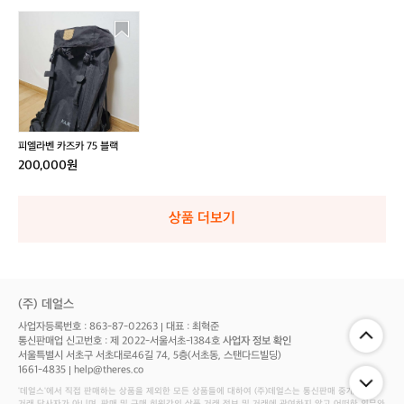
피
엘
라
벤
카
즈
카
7
피엘라벤 카즈카 75 블랙
5
200,000원
블
랙
상품 더보기
(주) 데얼스
사업자등록번호 : 863-87-02263
대표 : 최혁준
통신판매업 신고번호 : 제 2022-서울서초-1384호
사업자 정보 확인
서울특별시 서초구 서초대로46길 74, 5층(서초동, 스탠다드빌딩)
1661-4835
help@theres.co
‘데얼스'에서 직접 판매하는 상품을 제외한 모든 상품들에 대하여 (주)데얼스는 통신판매 중개자로서
거래 당사자가 아니며, 판매 및 구매 회원간의 상품 거래 정보 및 거래에 관여하지 않고 어떠한 의무와