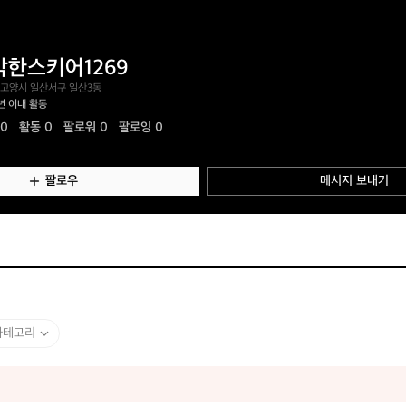
박한스키어1269
 고양시 일산서구 일산3동
년 이내 활동
.0
활동
0
팔로워 0
팔로잉 0
팔로우
메시지 보내기
카테고리