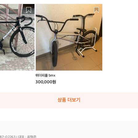
위
더
피
플
b
m
x
위더피플 bmx
300,000원
상품 더보기
87-02263
대표 : 최혁준