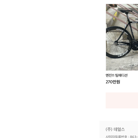
엔
진
1
1
팀
에
디
션
엔진11 팀에디션
270만원
(주) 데얼스
사업자등록번호 : 863-