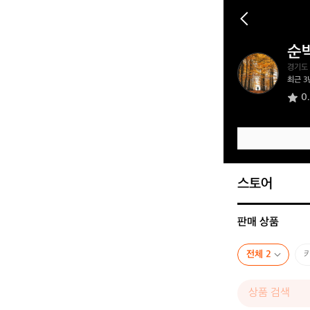
순
순
경기도
박
최근 3
한
0
스
키
어
1
2
6
9
스토어
판매 상품
전체 2