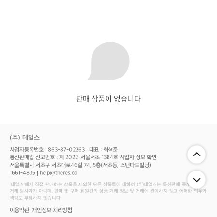
판매 상품이 없습니다
(주) 데얼스
사업자등록번호 : 863-87-02263
대표 : 최혁준
통신판매업 신고번호 : 제 2022-서울서초-1384호
사업자 정보 확인
서울특별시 서초구 서초대로46길 74, 5층(서초동, 스탠다드빌딩)
1661-4835
help@theres.co
‘데얼스'에서 직접 판매하는 상품을 제외한 모든 상품들에 대하여 (주)데얼스는 통신판매 중개자로서
거래 당사자가 아니며, 판매 및 구매 회원간의 상품 거래 정보 및 거래에 관여하지 않고 어떠한 의무와
책임도 부담하지 않습니다
이용약관
개인정보 처리방침