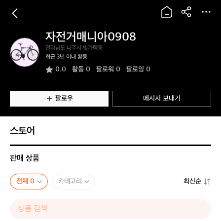
자전거매니아0908
자
전라남도 나주시 빛가람동
전
최근 3년 이내 활동
거
0.0
활동
0
팔로워 0
팔로잉 0
매
니
아
0
팔로우
메시지 보내기
9
0
8
스토어
판매 상품
전체 0
카테고리
최신순