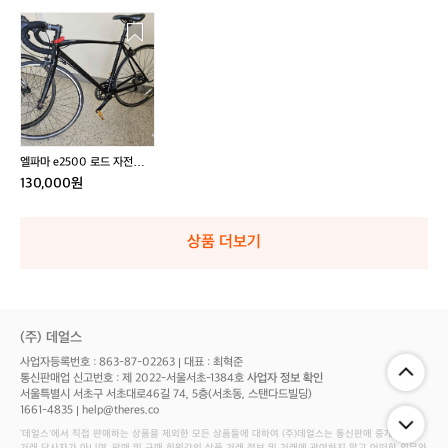
엘
파
마
e
2
5
0
0
엘파마 e2500 로드 자전거
로
팔아요.
130,000원
드
자
전
상품 더보기
거
팔
아
요.
(주) 데얼스
사업자등록번호 : 863-87-02263
대표 : 최혁준
통신판매업 신고번호 : 제 2022-서울서초-1384호
사업자 정보 확인
서울특별시 서초구 서초대로46길 74, 5층(서초동, 스탠다드빌딩)
1661-4835
help@theres.co
‘데얼스'에서 직접 판매하는 상품을 제외한 모든 상품들에 대하여 (주)데얼스는 통신판매 중개자로서
거래 당사자가 아니며, 판매 및 구매 회원간의 상품 거래 정보 및 거래에 관여하지 않고 어떠한 의무와