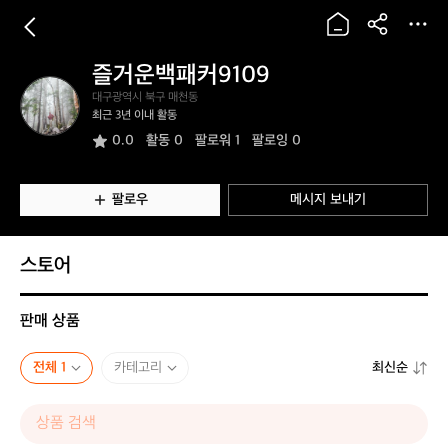
즐거운백패커9109
즐
대구광역시 북구 매천동
거
최근 3년 이내 활동
운
0.0
활동
0
팔로워 1
팔로잉 0
백
패
커
9
팔로우
메시지 보내기
1
0
9
스토어
판매 상품
전체 1
카테고리
최신순