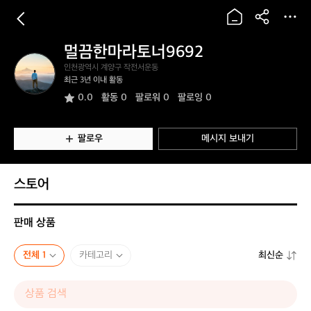
멀끔한마라토너9692
멀
인천광역시 계양구 작전서운동
끔
최근 3년 이내 활동
한
0.0
활동
0
팔로워 0
팔로잉 0
마
라
토
너
팔로우
메시지 보내기
9
6
9
스토어
2
판매 상품
전체 1
카테고리
최신순