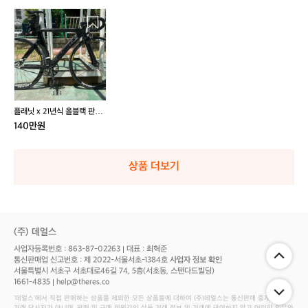
플
래
닛
x
2
1
년
식
플래닛 x 21년식 올블랙 판매
올
합니다
140만원
블
랙
판
상품 더보기
매
합
니
다
(주) 데얼스
사업자등록번호 : 863-87-02263
대표 : 최혁준
통신판매업 신고번호 : 제 2022-서울서초-1384호
사업자 정보 확인
서울특별시 서초구 서초대로46길 74, 5층(서초동, 스탠다드빌딩)
1661-4835
help@theres.co
‘데얼스'에서 직접 판매하는 상품을 제외한 모든 상품들에 대하여 (주)데얼스는 통신판매 중개자로서
거래 당사자가 아니며, 판매 및 구매 회원간의 상품 거래 정보 및 거래에 관여하지 않고 어떠한 의무와