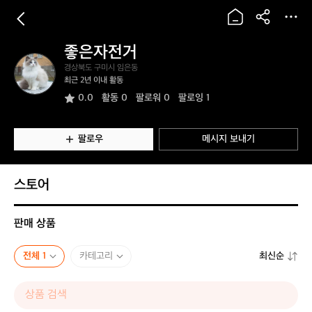
좋은자전거
좋
경상북도 구미시 임은동
은
최근 2년 이내 활동
자
0.0
활동
0
팔로워 0
팔로잉 1
전
거
팔로우
메시지 보내기
스토어
판매 상품
전체 1
카테고리
최신순