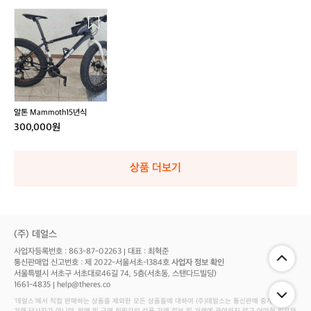
알
톤
M
a
m
m
o
t
알톤 Mammoth15년식
h
300,000원
1
5
년
상품 더보기
식
(주) 데얼스
사업자등록번호 : 863-87-02263
대표 : 최혁준
통신판매업 신고번호 : 제 2022-서울서초-1384호
사업자 정보 확인
서울특별시 서초구 서초대로46길 74, 5층(서초동, 스탠다드빌딩)
1661-4835
help@theres.co
‘데얼스'에서 직접 판매하는 상품을 제외한 모든 상품들에 대하여 (주)데얼스는 통신판매 중개자로서
거래 당사자가 아니며, 판매 및 구매 회원간의 상품 거래 정보 및 거래에 관여하지 않고 어떠한 의무와