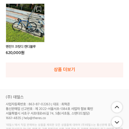
엔
진
1
1
크
릿
디
캔
엔진11 크릿디 캔디블루
디
620,000원
블
루
상품 더보기
(주) 데얼스
사업자등록번호 : 863-87-02263
대표 : 최혁준
통신판매업 신고번호 : 제 2022-서울서초-1384호
사업자 정보 확인
서울특별시 서초구 서초대로46길 74, 5층(서초동, 스탠다드빌딩)
1661-4835
help@theres.co
‘데얼스'에서 직접 판매하는 상품을 제외한 모든 상품들에 대하여 (주)데얼스는 통신판매 중개자로서
거래 당사자가 아니며, 판매 및 구매 회원간의 상품 거래 정보 및 거래에 관여하지 않고 어떠한 의무와