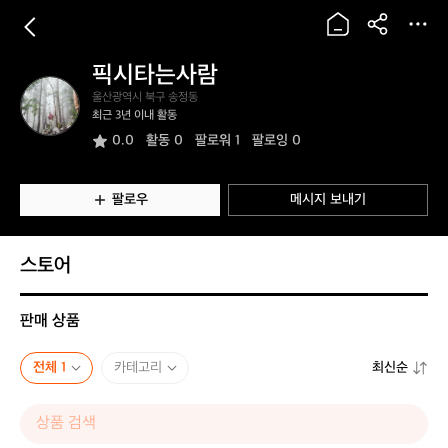
픽시타는사람
픽
울산광역시 북구 송정동
시
최근 3년 이내 활동
타
0.0
활동
0
팔로워 1
팔로잉 0
는
사
람
팔로우
메시지 보내기
스토어
판매 상품
전체 1
카테고리
최신순