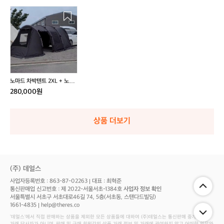
노
마
드
차
박
텐
트
2
노마드 차박텐트 2XL + 노마
X
드 범퍼가드(1회피칭)
280,000원
L
+
노
상품 더보기
마
드
범
퍼
가
(주) 데얼스
드
사업자등록번호 : 863-87-02263
대표 : 최혁준
(1
통신판매업 신고번호 : 제 2022-서울서초-1384호
사업자 정보 확인
회
서울특별시 서초구 서초대로46길 74, 5층(서초동, 스탠다드빌딩)
피
1661-4835
help@theres.co
칭)
‘데얼스'에서 직접 판매하는 상품을 제외한 모든 상품들에 대하여 (주)데얼스는 통신판매 중개자로서
거래 당사자가 아니며, 판매 및 구매 회원간의 상품 거래 정보 및 거래에 관여하지 않고 어떠한 의무와