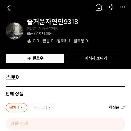
즐거운자연인9318
즐
울산광역시 동구 방어동
거
최근 3년 이내 활동
운
0.0
활동
0
팔로워 1
팔로잉 0
자
연
인
9
팔로우
메시지 보내기
3
1
8
스토어
판매 상품
전체 1
카테고리
최신순