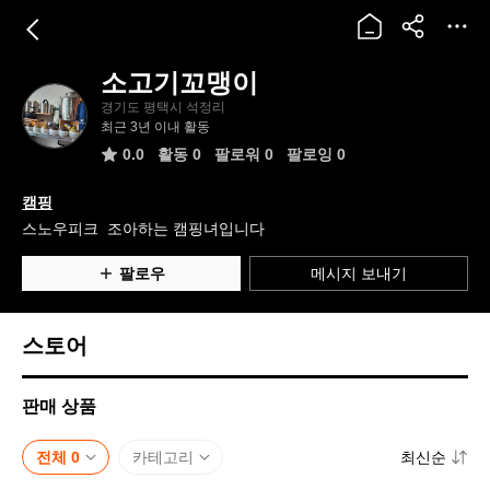
소고기꼬맹이
소
경기도 평택시 석정리
고
최근 3년 이내 활동
기
0.0
활동
0
팔로워 0
팔로잉 0
꼬
맹
캠핑
이
스노우피크  조아하는 캠핑녀입니다
팔로우
메시지 보내기
스토어
판매 상품
전체 0
카테고리
최신순