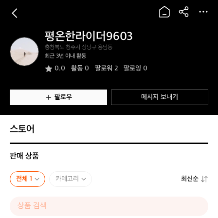
평온한라이더9603
평
충청북도 청주시 상당구 용담동
온
최근 3년 이내 활동
한
0.0
활동
0
팔로워 2
팔로잉 0
라
이
더
9
팔로우
메시지 보내기
6
0
3
스토어
판매 상품
전체 1
카테고리
최신순