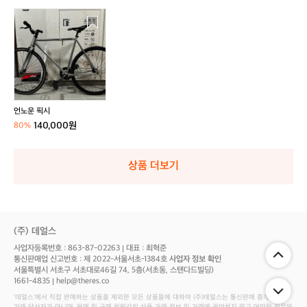
언
노
운
픽
시
언노운 픽시
140,000원
80%
상품 더보기
(주) 데얼스
사업자등록번호 : 863-87-02263
대표 : 최혁준
통신판매업 신고번호 : 제 2022-서울서초-1384호
사업자 정보 확인
서울특별시 서초구 서초대로46길 74, 5층(서초동, 스탠다드빌딩)
1661-4835
help@theres.co
‘데얼스'에서 직접 판매하는 상품을 제외한 모든 상품들에 대하여 (주)데얼스는 통신판매 중개자로서
거래 당사자가 아니며, 판매 및 구매 회원간의 상품 거래 정보 및 거래에 관여하지 않고 어떠한 의무와