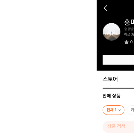
흥
흥
충청남
미
최근 3
로
0
운
탐
험
가
7
2
3
스토어
3
판매 상품
전체 1