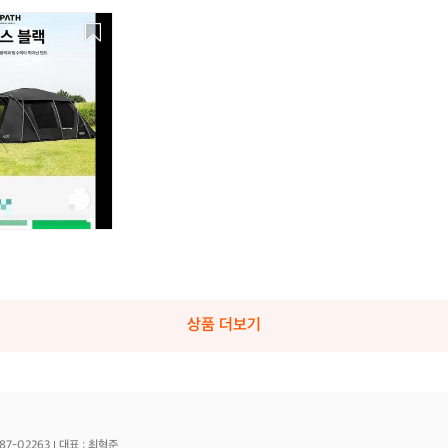
상품 더보기
87-02263
대표 : 최혁준