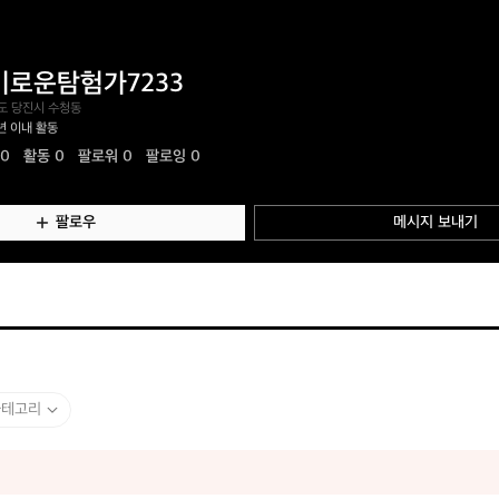
미로운탐험가7233
도 당진시 수청동
년 이내 활동
.0
활동
0
팔로워 0
팔로잉 0
팔로우
메시지 보내기
카테고리