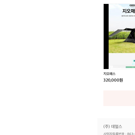
지
오
패
스
지오패스
320,000원
(주) 데얼스
사업자등록번호 : 863-