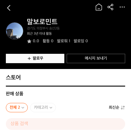
말보로민트
말
경기도 의정부시 송산2동
보
최근 3년 이내 활동
로
0.0
활동
0
팔로워 1
팔로잉 0
민
트
팔로우
메시지 보내기
스토어
판매 상품
전체 2
카테고리
최신순