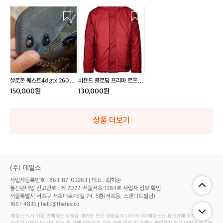
살
비
로
욘
몬
드
퀘
클
스
로
트
딩
4
프
d
리
살로몬 퀘스트4d gtx 260m
비욘드 클로딩 프리마 로프트
g
마
m
자켓
150,000원
130,000원
t
로
x
프
2
트
상품 더보기
6
자
0
켓
m
m
(주) 데얼스
사업자등록번호 : 863-87-02263
대표 : 최혁준
통신판매업 신고번호 : 제 2022-서울서초-1384호
사업자 정보 확인
서울특별시 서초구 서초대로46길 74, 5층(서초동, 스탠다드빌딩)
1661-4835
help@theres.co
‘데얼스'에서 직접 판매하는 상품을 제외한 모든 상품들에 대하여 (주)데얼스는 통신판매 중개자로서
거래 당사자가 아니며, 판매 및 구매 회원간의 상품 거래 정보 및 거래에 관여하지 않고 어떠한 의무와